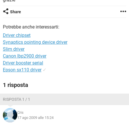
TIKTOK
FACEBOOK
HARDWARE
Share
Potrebbe anche interessarti:
Driver chipset
Synaptics pointing device driver
Slim driver
Canon lbp2900 driver
Driver booster serial
Epson sx110 driver
✓
1 risposta
RISPOSTA 1 / 1
Cris
17 ago 2009 alle 15:24