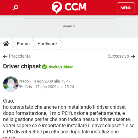
MENU
HOME
COVID-19
GAMING
GUIDE
Forum
Hardware
INTRATTENIMENTO
ANDROID
COVID-19
GAMING
DOWNLOAD
Precedente
Successivo
iOS
WINDOWS 10
INTRATTENIMENTO
ANDROID
Driver chipset
INSTAGRAM
COVID-19
WHATSAPP
GAMING
Risolto
/Chiuso
FORUM
iOS
WINDOWS 10
TIKTOK
INTRATTENIMENTO
FACEBOOK
ANDROID
Vrado
- 14 ago 2009 alle 15:47
INSTAGRAM
COVID-19
WHATSAPP
GAMING
GLOSSARIO
Cris -
17 ago 2009 alle 15:24
HARDWARE
iOS
WINDOWS 10
TIKTOK
INTRATTENIMENTO
FACEBOOK
ANDROID
INSTAGRAM
COVID-19
WHATSAPP
GAMING
Ciao,
HARDWARE
iOS
WINDOWS 10
ho constatato che anche non installando il driver chipset
TIKTOK
INTRATTENIMENTO
FACEBOOK
ANDROID
dopo formattazione, il mio PC funziona perfettamente, e
INSTAGRAM
WHATSAPP
nella gestione periferiche non indica nessun driver assente.
HARDWARE
iOS
WINDOWS 10
TIKTOK
FACEBOOK
vorrei sapere se è importante installare il driver chipset ? e se
INSTAGRAM
WHATSAPP
il PC diventerebbe più efficace dopo tale installazione
HARDWARE
grazie