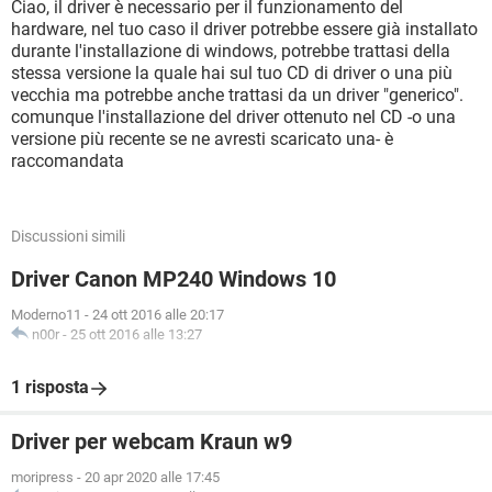
Ciao, il driver è necessario per il funzionamento del
hardware, nel tuo caso il driver potrebbe essere già installato
durante l'installazione di windows, potrebbe trattasi della
stessa versione la quale hai sul tuo CD di driver o una più
vecchia ma potrebbe anche trattasi da un driver "generico".
comunque l'installazione del driver ottenuto nel CD -o una
versione più recente se ne avresti scaricato una- è
raccomandata
Discussioni simili
Driver Canon MP240 Windows 10
Moderno11
-
24 ott 2016 alle 20:17
n00r
-
25 ott 2016 alle 13:27
1 risposta
Driver per webcam Kraun w9
moripress
-
20 apr 2020 alle 17:45