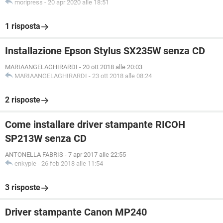
moripress
-
20 apr 2020 alle 18:51
1 risposta
Installazione Epson Stylus SX235W senza CD
MARIAANGELAGHIRARDI
-
20 ott 2018 alle 20:03
MARIAANGELAGHIRARDI
-
23 ott 2018 alle 08:24
2 risposte
Come installare driver stampante RICOH
SP213W senza CD
ANTONELLA FABRIS
-
7 apr 2017 alle 22:55
enkypie
-
26 feb 2018 alle 11:54
3 risposte
Driver stampante Canon MP240