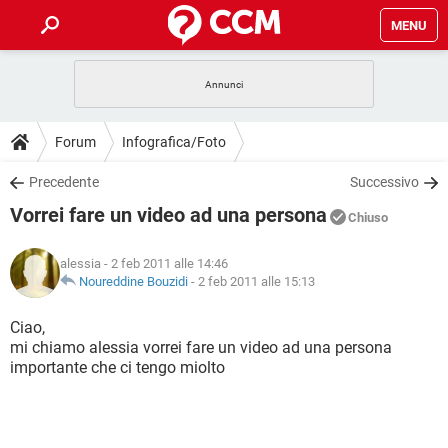
MENU
HOME
COVID-19
GAMING
GUIDE
Forum
Infografica/Foto
INTRATTENIMENTO
ANDROID
COVID-19
GAMING
DOWNLOAD
Precedente
Successivo
iOS
WINDOWS 10
INTRATTENIMENTO
ANDROID
Vorrei fare un video ad una persona
INSTAGRAM
COVID-19
WHATSAPP
GAMING
Chiuso
FORUM
iOS
WINDOWS 10
TIKTOK
INTRATTENIMENTO
FACEBOOK
ANDROID
alessia
- 2 feb 2011 alle 14:46
INSTAGRAM
COVID-19
WHATSAPP
GAMING
GLOSSARIO
Noureddine Bouzidi
-
2 feb 2011 alle 15:13
HARDWARE
iOS
WINDOWS 10
TIKTOK
INTRATTENIMENTO
FACEBOOK
ANDROID
INSTAGRAM
COVID-19
WHATSAPP
GAMING
Ciao,
HARDWARE
iOS
WINDOWS 10
mi chiamo alessia vorrei fare un video ad una persona
TIKTOK
INTRATTENIMENTO
FACEBOOK
ANDROID
importante che ci tengo miolto
INSTAGRAM
WHATSAPP
HARDWARE
iOS
WINDOWS 10
TIKTOK
FACEBOOK
INSTAGRAM
WHATSAPP
HARDWARE