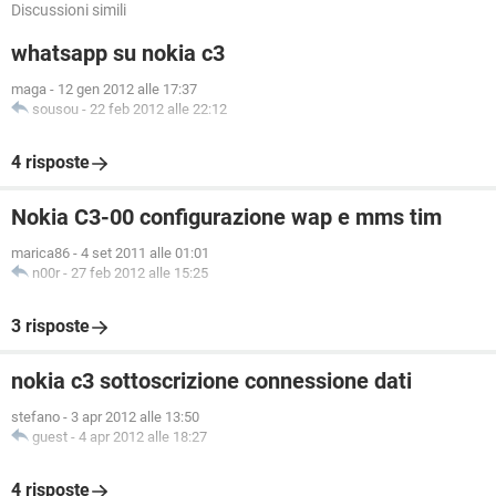
Discussioni simili
whatsapp su nokia c3
maga
-
12 gen 2012 alle 17:37
sousou
-
22 feb 2012 alle 22:12
4 risposte
Nokia C3-00 configurazione wap e mms tim
marica86
-
4 set 2011 alle 01:01
n00r
-
27 feb 2012 alle 15:25
3 risposte
nokia c3 sottoscrizione connessione dati
stefano
-
3 apr 2012 alle 13:50
guest
-
4 apr 2012 alle 18:27
4 risposte