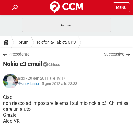
MENU
HOME
COVID-19
GAMING
GUIDE
Forum
Telefonia/Tablet/GPS
INTRATTENIMENTO
ANDROID
COVID-19
GAMING
DOWNLOAD
Precedente
Successivo
iOS
WINDOWS 10
INTRATTENIMENTO
ANDROID
Nokia c3 email
INSTAGRAM
COVID-19
WHATSAPP
GAMING
Chiuso
FORUM
iOS
WINDOWS 10
TIKTOK
INTRATTENIMENTO
FACEBOOK
ANDROID
aldo
- 20 gen 2011 alle 19:17
INSTAGRAM
COVID-19
WHATSAPP
GAMING
GLOSSARIO
nokianna
-
5 gen 2012 alle 23:33
HARDWARE
iOS
WINDOWS 10
TIKTOK
INTRATTENIMENTO
FACEBOOK
ANDROID
INSTAGRAM
COVID-19
WHATSAPP
GAMING
Ciao,
HARDWARE
iOS
WINDOWS 10
non riesco ad impostare le email sul mio nokia c3. Chi mi sa
TIKTOK
INTRATTENIMENTO
FACEBOOK
ANDROID
dare un aiuto.
INSTAGRAM
WHATSAPP
Grazie
HARDWARE
iOS
WINDOWS 10
TIKTOK
FACEBOOK
Aldo VR
INSTAGRAM
WHATSAPP
HARDWARE