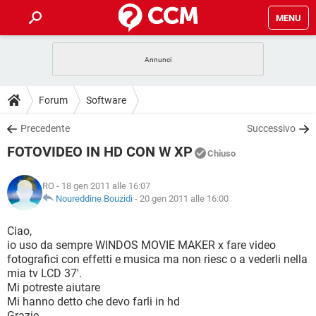
MENU
HOME
COVID-19
GAMING
GUIDE
Forum
Software
INTRATTENIMENTO
ANDROID
COVID-19
GAMING
DOWNLOAD
Precedente
Successivo
iOS
WINDOWS 10
INTRATTENIMENTO
ANDROID
FOTOVIDEO IN HD CON W XP
INSTAGRAM
COVID-19
WHATSAPP
GAMING
Chiuso
FORUM
iOS
WINDOWS 10
TIKTOK
INTRATTENIMENTO
FACEBOOK
ANDROID
RO
- 18 gen 2011 alle 16:07
INSTAGRAM
COVID-19
WHATSAPP
GAMING
GLOSSARIO
Noureddine Bouzidi
-
20 gen 2011 alle 16:00
HARDWARE
iOS
WINDOWS 10
TIKTOK
INTRATTENIMENTO
FACEBOOK
ANDROID
INSTAGRAM
COVID-19
WHATSAPP
GAMING
Ciao,
HARDWARE
iOS
WINDOWS 10
io uso da sempre WINDOS MOVIE MAKER x fare video
TIKTOK
INTRATTENIMENTO
FACEBOOK
ANDROID
fotografici con effetti e musica ma non riesc o a vederli nella
INSTAGRAM
WHATSAPP
mia tv LCD 37'.
HARDWARE
iOS
WINDOWS 10
TIKTOK
FACEBOOK
Mi potreste aiutare
INSTAGRAM
WHATSAPP
Mi hanno detto che devo farli in hd
HARDWARE
Grazie