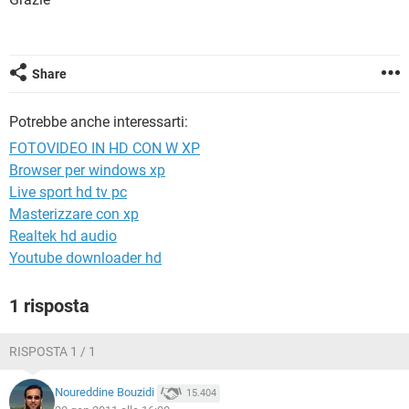
TIKTOK
FACEBOOK
HARDWARE
Share
Potrebbe anche interessarti:
FOTOVIDEO IN HD CON W XP
Browser per windows xp
Live sport hd tv pc
Masterizzare con xp
Realtek hd audio
Youtube downloader hd
1 risposta
RISPOSTA 1 / 1
Noureddine Bouzidi
15.404