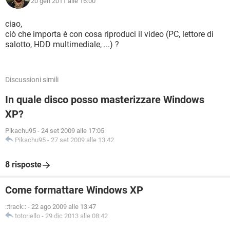
20 gen 2011 alle 16:00
ciao,
ciò che importa è con cosa riproduci il video (PC, lettore di
salotto, HDD multimediale, ...) ?
Discussioni simili
In quale disco posso masterizzare Windows
XP?
Pikachu95
-
24 set 2009 alle 17:05
Pikachu95
-
27 set 2009 alle 13:42
8 risposte
Come formattare Windows XP
::track::
-
22 ago 2009 alle 13:47
totoriello
-
29 dic 2013 alle 08:42