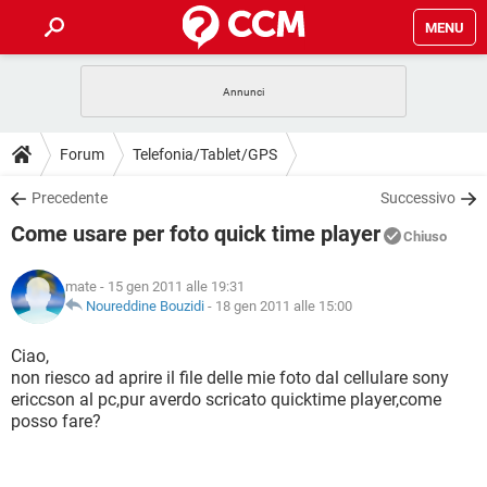
MENU
HOME
COVID-19
GAMING
GUIDE
Forum
Telefonia/Tablet/GPS
INTRATTENIMENTO
ANDROID
COVID-19
GAMING
DOWNLOAD
Precedente
Successivo
iOS
WINDOWS 10
INTRATTENIMENTO
ANDROID
Come usare per foto quick time player
INSTAGRAM
COVID-19
WHATSAPP
GAMING
Chiuso
FORUM
iOS
WINDOWS 10
TIKTOK
INTRATTENIMENTO
FACEBOOK
ANDROID
mate
- 15 gen 2011 alle 19:31
INSTAGRAM
COVID-19
WHATSAPP
GAMING
GLOSSARIO
Noureddine Bouzidi
-
18 gen 2011 alle 15:00
HARDWARE
iOS
WINDOWS 10
TIKTOK
INTRATTENIMENTO
FACEBOOK
ANDROID
INSTAGRAM
COVID-19
WHATSAPP
GAMING
Ciao,
HARDWARE
iOS
WINDOWS 10
non riesco ad aprire il file delle mie foto dal cellulare sony
TIKTOK
INTRATTENIMENTO
FACEBOOK
ANDROID
ericcson al pc,pur averdo scricato quicktime player,come
INSTAGRAM
WHATSAPP
posso fare?
HARDWARE
iOS
WINDOWS 10
TIKTOK
FACEBOOK
INSTAGRAM
WHATSAPP
HARDWARE