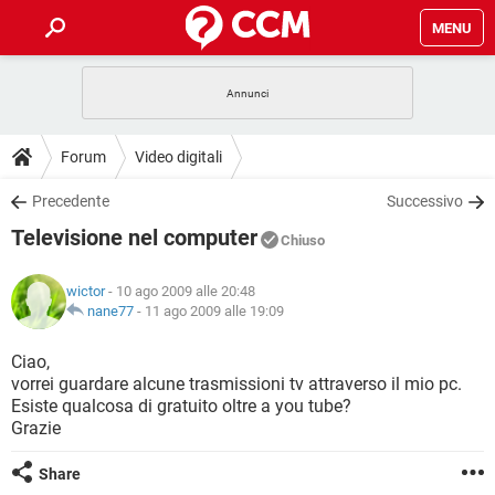
MENU
HOME
COVID-19
GAMING
GUIDE
Forum
Video digitali
INTRATTENIMENTO
ANDROID
COVID-19
GAMING
DOWNLOAD
Precedente
Successivo
iOS
WINDOWS 10
INTRATTENIMENTO
ANDROID
Televisione nel computer
INSTAGRAM
COVID-19
WHATSAPP
GAMING
Chiuso
FORUM
iOS
WINDOWS 10
TIKTOK
INTRATTENIMENTO
FACEBOOK
ANDROID
wictor
- 10 ago 2009 alle 20:48
INSTAGRAM
COVID-19
WHATSAPP
GAMING
GLOSSARIO
nane77
-
11 ago 2009 alle 19:09
HARDWARE
iOS
WINDOWS 10
TIKTOK
INTRATTENIMENTO
FACEBOOK
ANDROID
INSTAGRAM
COVID-19
WHATSAPP
GAMING
Ciao,
HARDWARE
iOS
WINDOWS 10
vorrei guardare alcune trasmissioni tv attraverso il mio pc.
TIKTOK
INTRATTENIMENTO
FACEBOOK
ANDROID
Esiste qualcosa di gratuito oltre a you tube?
INSTAGRAM
WHATSAPP
Grazie
HARDWARE
iOS
WINDOWS 10
TIKTOK
FACEBOOK
INSTAGRAM
WHATSAPP
Share
HARDWARE