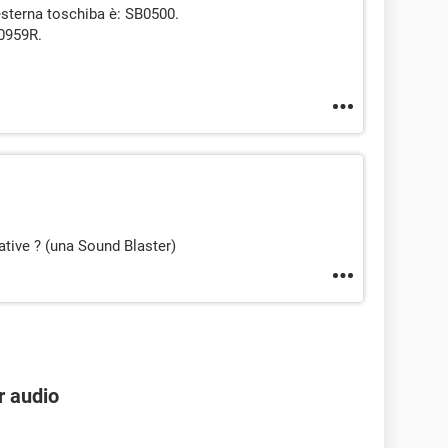
esterna toschiba è: SB0500.
0959R.
ative ? (una Sound Blaster)
er audio