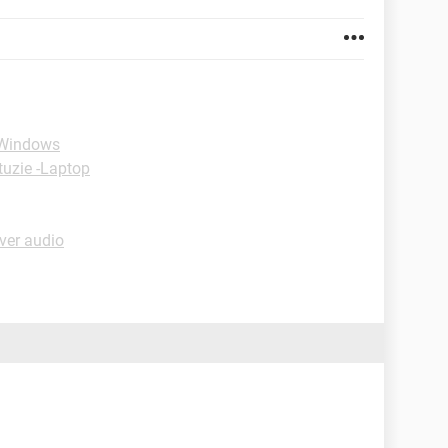
-Windows
tuzie -Laptop
ver audio