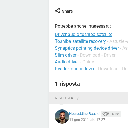
Share
Potrebbe anche interessarti:
Driver audio toshiba satellite
Toshiba satellite recovery
-
Astuzie 
Synaptics pointing device driver
-
As
Slim driver
-
Download - Driver
Audio driver
- Guide
Realtek audio driver
-
Download - Dri
1 risposta
RISPOSTA 1 / 1
Noureddine Bouzidi
15.404
11 gen 2011 alle 17:27