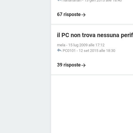
hahahahah
-
13 gen 2013 alle 18:40
67 risposte
il PC non trova nessuna peri
mela
-
15 lug 2009 alle 17:12
PC0101
-
12 set 2015 alle 18:30
39 risposte