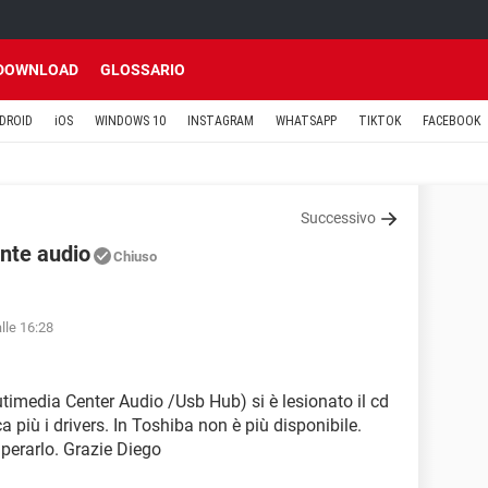
DOWNLOAD
GLOSSARIO
DROID
iOS
WINDOWS 10
INSTAGRAM
WHATSAPP
TIKTOK
FACEBOOK
Successivo
ente audio
Chiuso
lle 16:28
imedia Center Audio /Usb Hub) si è lesionato il cd
a più i drivers. In Toshiba non è più disponibile.
perarlo. Grazie Diego