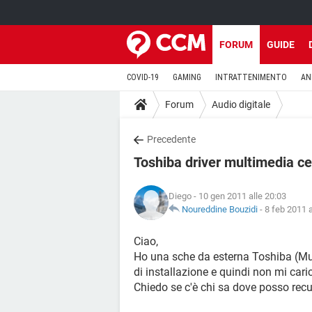
FORUM
GUIDE
COVID-19
GAMING
INTRATTENIMENTO
AN
Forum
Audio digitale
Precedente
Toshiba driver multimedia c
Diego
- 10 gen 2011 alle 20:03
Noureddine Bouzidi
-
8 feb 2011 a
Ciao,
Ho una sche da esterna Toshiba (Mut
di installazione e quindi non mi caric
Chiedo se c'è chi sa dove posso recu