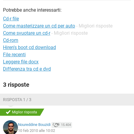
TIKTOK
FACEBOOK
Potrebbe anche interessarti:
HARDWARE
Cd-r file
Come masterizzare un cd per auto
- Migliori risposte
Come svuotare un cd-r
- Migliori risposte
Cd-rom
Hiren's boot cd download
File recenti
Leggere file docx
Differenza tra cd e dvd
3 risposte
RISPOSTA 1 / 3
Miglior risposta
Noureddine Bouzidi
15.404
10 feb 2010 alle 10:02