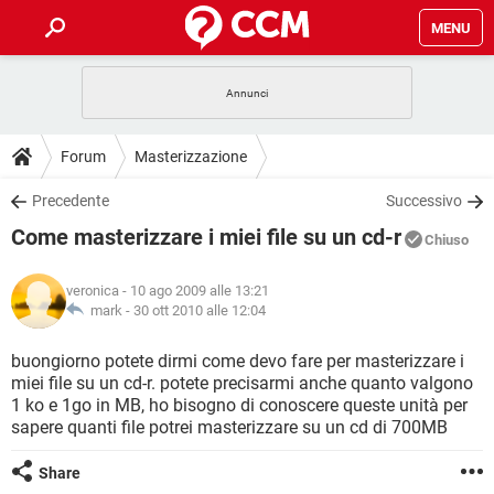
MENU
HOME
COVID-19
GAMING
GUIDE
Forum
Masterizzazione
INTRATTENIMENTO
ANDROID
COVID-19
GAMING
DOWNLOAD
Precedente
Successivo
iOS
WINDOWS 10
INTRATTENIMENTO
ANDROID
Come masterizzare i miei file su un cd-r
INSTAGRAM
COVID-19
WHATSAPP
GAMING
Chiuso
FORUM
iOS
WINDOWS 10
TIKTOK
INTRATTENIMENTO
FACEBOOK
ANDROID
veronica
- 10 ago 2009 alle 13:21
INSTAGRAM
COVID-19
WHATSAPP
GAMING
GLOSSARIO
mark -
30 ott 2010 alle 12:04
HARDWARE
iOS
WINDOWS 10
TIKTOK
INTRATTENIMENTO
FACEBOOK
ANDROID
INSTAGRAM
COVID-19
WHATSAPP
GAMING
buongiorno potete dirmi come devo fare per masterizzare i
HARDWARE
iOS
WINDOWS 10
miei file su un cd-r. potete precisarmi anche quanto valgono
TIKTOK
INTRATTENIMENTO
FACEBOOK
ANDROID
1 ko e 1go in MB, ho bisogno di conoscere queste unità per
INSTAGRAM
WHATSAPP
sapere quanti file potrei masterizzare su un cd di 700MB
HARDWARE
iOS
WINDOWS 10
TIKTOK
FACEBOOK
INSTAGRAM
WHATSAPP
Share
HARDWARE