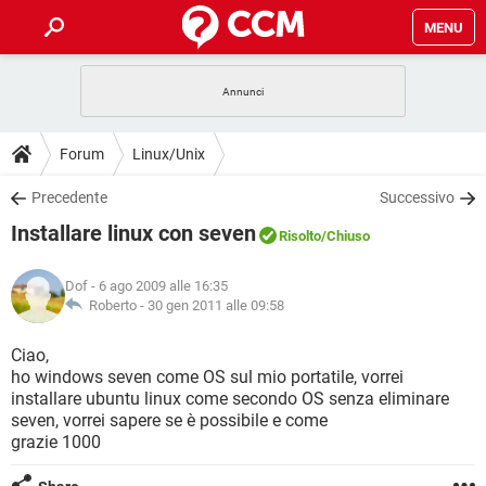
MENU
HOME
COVID-19
GAMING
GUIDE
Forum
Linux/Unix
INTRATTENIMENTO
ANDROID
COVID-19
GAMING
DOWNLOAD
Precedente
Successivo
iOS
WINDOWS 10
INTRATTENIMENTO
ANDROID
Installare linux con seven
INSTAGRAM
COVID-19
WHATSAPP
GAMING
Risolto
/Chiuso
FORUM
iOS
WINDOWS 10
TIKTOK
INTRATTENIMENTO
FACEBOOK
ANDROID
Dof
- 6 ago 2009 alle 16:35
INSTAGRAM
COVID-19
WHATSAPP
GAMING
GLOSSARIO
Roberto -
30 gen 2011 alle 09:58
HARDWARE
iOS
WINDOWS 10
TIKTOK
INTRATTENIMENTO
FACEBOOK
ANDROID
INSTAGRAM
COVID-19
WHATSAPP
GAMING
Ciao,
HARDWARE
iOS
WINDOWS 10
ho windows seven come OS sul mio portatile, vorrei
TIKTOK
INTRATTENIMENTO
FACEBOOK
ANDROID
installare ubuntu linux come secondo OS senza eliminare
INSTAGRAM
WHATSAPP
seven, vorrei sapere se è possibile e come
HARDWARE
iOS
WINDOWS 10
TIKTOK
FACEBOOK
grazie 1000
INSTAGRAM
WHATSAPP
HARDWARE