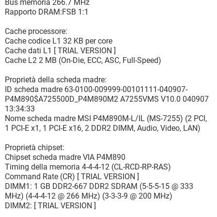
Bus memoria 266.7 MHz
Rapporto DRAM:FSB 1:1
Cache processore:
Cache codice L1 32 KB per core
Cache dati L1 [ TRIAL VERSION ]
Cache L2 2 MB (On-Die, ECC, ASC, Full-Speed)
Proprietà della scheda madre:
ID scheda madre 63-0100-009999-00101111-040907-
P4M890$A725500D_P4M890M2 A7255VMS V10.0 040907
13:34:33
Nome scheda madre MSI P4M890M-L/IL (MS-7255) (2 PCI,
1 PCI-E x1, 1 PCI-E x16, 2 DDR2 DIMM, Audio, Video, LAN)
Proprietà chipset:
Chipset scheda madre VIA P4M890
Timing della memoria 4-4-4-12 (CL-RCD-RP-RAS)
Command Rate (CR) [ TRIAL VERSION ]
DIMM1: 1 GB DDR2-667 DDR2 SDRAM (5-5-5-15 @ 333
MHz) (4-4-4-12 @ 266 MHz) (3-3-3-9 @ 200 MHz)
DIMM2: [ TRIAL VERSION ]