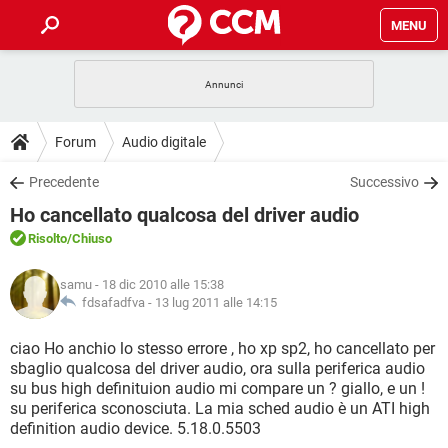
MENU
HOME
COVID-19
GAMING
GUIDE
Forum
Audio digitale
INTRATTENIMENTO
ANDROID
COVID-19
GAMING
DOWNLOAD
Precedente
Successivo
iOS
WINDOWS 10
INTRATTENIMENTO
ANDROID
Ho cancellato qualcosa del driver audio
INSTAGRAM
COVID-19
WHATSAPP
GAMING
FORUM
iOS
WINDOWS 10
Risolto
/Chiuso
TIKTOK
INTRATTENIMENTO
FACEBOOK
ANDROID
INSTAGRAM
COVID-19
WHATSAPP
GAMING
GLOSSARIO
HARDWARE
iOS
samu
- 18 dic 2010 alle 15:38
WINDOWS 10
TIKTOK
INTRATTENIMENTO
FACEBOOK
ANDROID
fdsafadfva -
13 lug 2011 alle 14:15
INSTAGRAM
COVID-19
WHATSAPP
GAMING
HARDWARE
iOS
WINDOWS 10
ciao Ho anchio lo stesso errore , ho xp sp2, ho cancellato per
TIKTOK
INTRATTENIMENTO
FACEBOOK
ANDROID
sbaglio qualcosa del driver audio, ora sulla periferica audio
INSTAGRAM
WHATSAPP
su bus high definituion audio mi compare un ? giallo, e un !
HARDWARE
iOS
WINDOWS 10
TIKTOK
FACEBOOK
su periferica sconosciuta. La mia sched audio è un ATI high
INSTAGRAM
WHATSAPP
definition audio device. 5.18.0.5503
HARDWARE