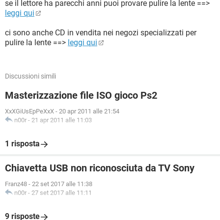
se il lettore ha parecchi anni puoi provare pulire la lente ==>
leggi qui
ci sono anche CD in vendita nei negozi specializzati per
pulire la lente ==>
leggi qui
Discussioni simili
Masterizzazione file ISO gioco Ps2
XxXGiUsEpPeXxX
-
20 apr 2011 alle 21:54
n00r
-
21 apr 2011 alle 11:03
1 risposta
Chiavetta USB non riconosciuta da TV Sony
Franz48
-
22 set 2017 alle 11:38
n00r
-
27 set 2017 alle 11:11
9 risposte