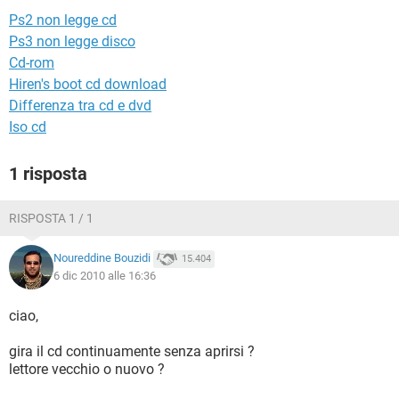
TIKTOK
FACEBOOK
Ps2 non legge cd
HARDWARE
Ps3 non legge disco
Cd-rom
Hiren's boot cd download
Differenza tra cd e dvd
Iso cd
1 risposta
RISPOSTA 1 / 1
Noureddine Bouzidi
15.404
6 dic 2010 alle 16:36
ciao,
gira il cd continuamente senza aprirsi ?
lettore vecchio o nuovo ?