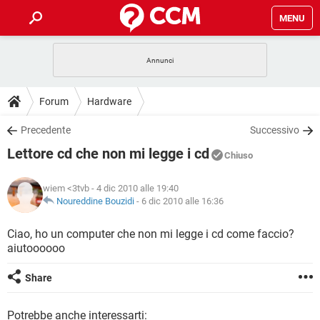
MENU
HOME
COVID-19
GAMING
GUIDE
Forum
Hardware
INTRATTENIMENTO
ANDROID
COVID-19
GAMING
DOWNLOAD
Precedente
Successivo
iOS
WINDOWS 10
INTRATTENIMENTO
ANDROID
Lettore cd che non mi legge i cd
INSTAGRAM
COVID-19
WHATSAPP
GAMING
Chiuso
FORUM
iOS
WINDOWS 10
TIKTOK
INTRATTENIMENTO
FACEBOOK
ANDROID
wiem <3tvb
- 4 dic 2010 alle 19:40
INSTAGRAM
COVID-19
WHATSAPP
GAMING
GLOSSARIO
Noureddine Bouzidi
-
6 dic 2010 alle 16:36
HARDWARE
iOS
WINDOWS 10
TIKTOK
INTRATTENIMENTO
FACEBOOK
ANDROID
INSTAGRAM
COVID-19
WHATSAPP
GAMING
Ciao, ho un computer che non mi legge i cd come faccio?
HARDWARE
iOS
WINDOWS 10
aiutoooooo
TIKTOK
INTRATTENIMENTO
FACEBOOK
ANDROID
INSTAGRAM
WHATSAPP
HARDWARE
iOS
WINDOWS 10
Share
TIKTOK
FACEBOOK
INSTAGRAM
WHATSAPP
HARDWARE
Potrebbe anche interessarti: