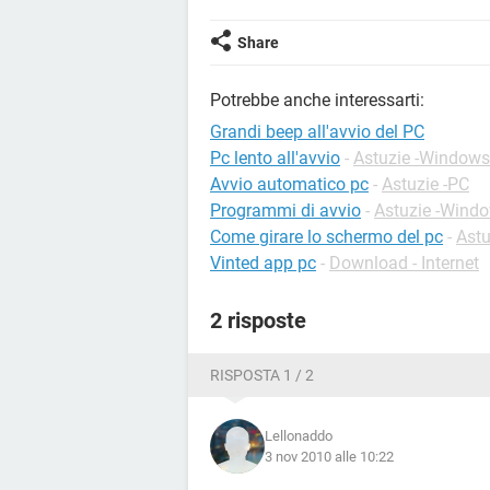
Share
Potrebbe anche interessarti:
Grandi beep all'avvio del PC
Pc lento all'avvio
-
Astuzie -Windows
Avvio automatico pc
-
Astuzie -PC
Programmi di avvio
-
Astuzie -Wind
Come girare lo schermo del pc
-
Astu
Vinted app pc
-
Download - Internet
2 risposte
RISPOSTA 1 / 2
Lellonaddo
3 nov 2010 alle 10:22