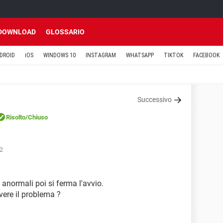
DOWNLOAD
GLOSSARIO
DROID
iOS
WINDOWS 10
INSTAGRAM
WHATSAPP
TIKTOK
FACEBOOK
Successivo
Risolto
/Chiuso
22
 anormali poi si ferma l'avvio.
vere il problema ?