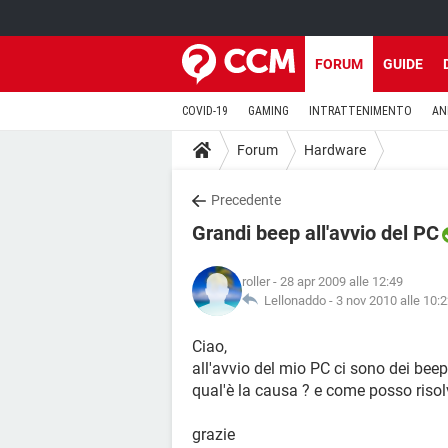
FORUM
GUIDE
COVID-19
GAMING
INTRATTENIMENTO
AN
Forum
Hardware
Precedente
Grandi beep all'avvio del PC
roller
- 28 apr 2009 alle 12:49
Lellonaddo -
3 nov 2010 alle 10:
Ciao,
all'avvio del mio PC ci sono dei beep
qual'è la causa ? e come posso risol
grazie