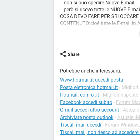
-- non si può spedire Nuove E-mail
-- però si ricevo tutte le NUOVE E-mai
COSA DEVO FARE PER SBLOCCARE 
CONTENUTO:cioé tutte le E-mail in 
Grazie della risposta
Share
Potrebbe anche interessarti:
Www.hotmail.it accedi posta
Posta eletronica hotmail.it
- Migliori
Hotmail. com o .it
- Migliori risposte
Facebook accedi subito
-
Forum Ma
Gmail accedi altro account
-
Astuzie
Archiviare posta outlook
-
Astuzie -M
Tiscali mail accedi
-
Forum Window
Tiscali mail, non riesco ad accedere 