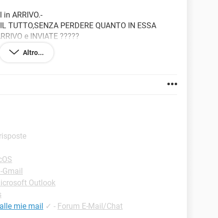
l in ARRIVO.-
IL TUTTO,SENZA PERDERE QUANTO IN ESSA
ARRIVO e INVIATE ?????
Altro...
 risposte
cOS
 -Gmail
icrosoft Outlook
s
alle mie mail
✓
-
Forum E-Mail/Chat