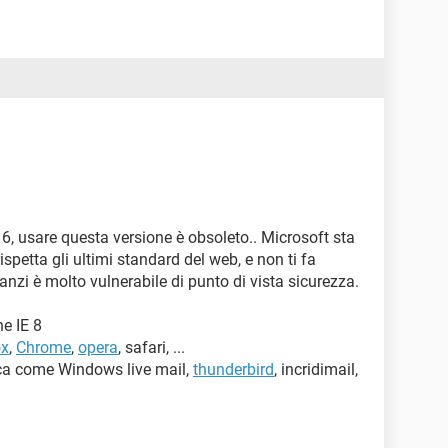
 6, usare questa versione è obsoleto.. Microsoft sta
rispetta gli ultimi standard del web, e non ti fa
anzi è molto vulnerabile di punto di vista sicurezza.
ne IE 8
ox
,
Chrome
,
opera
, safari, ...
nica come Windows live mail,
thunderbird
, incridimail,