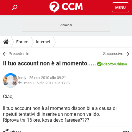
MENU
HOME
COVID-19
GAMING
GUIDE
Forum
Internet
INTRATTENIMENTO
ANDROID
COVID-19
GAMING
DOWNLOAD
Precedente
Successivo
iOS
WINDOWS 10
INTRATTENIMENTO
ANDROID
Il tuo account non è al momento.....
INSTAGRAM
COVID-19
WHATSAPP
GAMING
Risolto
/Chiuso
FORUM
iOS
WINDOWS 10
TIKTOK
INTRATTENIMENTO
FACEBOOK
ANDROID
ferdy
- 26 nov 2010 alle 09:21
INSTAGRAM
COVID-19
WHATSAPP
GAMING
GLOSSARIO
manu -
6 dic 2011 alle 17:32
HARDWARE
iOS
WINDOWS 10
TIKTOK
INTRATTENIMENTO
FACEBOOK
ANDROID
INSTAGRAM
COVID-19
WHATSAPP
GAMING
Ciao,
HARDWARE
iOS
WINDOWS 10
TIKTOK
INTRATTENIMENTO
FACEBOOK
ANDROID
Il tuo account non è al momento disponibile a causa di
INSTAGRAM
WHATSAPP
ripetuti tentativi di inserire un nome non valido.
HARDWARE
iOS
WINDOWS 10
TIKTOK
FACEBOOK
Riprova tra 16 ore. kosa devo fareeee????
INSTAGRAM
WHATSAPP
HARDWARE