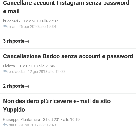
Cancellare account Instagram senza password
e mail
buccheri
-
11 dic 2018 alle 22:32
mar
-
25 apr 2020 alle 19:34
3 risposte
Cancellazione Badoo senza account e password
Elektra
-
10 giu 2018 alle 21:46
e-claudia
-
12 giu 2018 alle 12:00
2 risposte
Non desidero più ricevere e-mail da sito
Yuppido
Giuseppe Plantamura
-
31 ott 2017 alle 10:19
n00r
-
31 ott 2017 alle 12:43