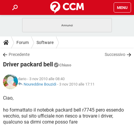
MENU
HOME
COVID-19
GAMING
GUIDE
Forum
Software
INTRATTENIMENTO
ANDROID
COVID-19
GAMING
DOWNLOAD
Precedente
Successivo
iOS
WINDOWS 10
INTRATTENIMENTO
ANDROID
Driver packard bell
INSTAGRAM
COVID-19
WHATSAPP
GAMING
Chiuso
FORUM
iOS
WINDOWS 10
TIKTOK
INTRATTENIMENTO
FACEBOOK
ANDROID
dario
- 3 nov 2010 alle 08:40
INSTAGRAM
COVID-19
WHATSAPP
GAMING
GLOSSARIO
Noureddine Bouzidi
-
3 nov 2010 alle 17:11
HARDWARE
iOS
WINDOWS 10
TIKTOK
INTRATTENIMENTO
FACEBOOK
ANDROID
INSTAGRAM
COVID-19
WHATSAPP
GAMING
Ciao,
HARDWARE
iOS
WINDOWS 10
TIKTOK
INTRATTENIMENTO
FACEBOOK
ANDROID
ho formattato il notebok packard bell r7745 pero essendo
INSTAGRAM
WHATSAPP
vecchio, sul sito ufficiale non riesco a trovare i driver,
HARDWARE
iOS
WINDOWS 10
TIKTOK
FACEBOOK
qualcuno sa dirmi come posso fare
INSTAGRAM
WHATSAPP
HARDWARE