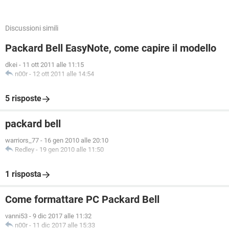
Discussioni simili
Packard Bell EasyNote, come capire il modello
dkei
-
11 ott 2011 alle 11:15
n00r
-
12 ott 2011 alle 14:54
5 risposte
packard bell
warriors_77
-
16 gen 2010 alle 20:10
Redley
-
19 gen 2010 alle 11:50
1 risposta
Come formattare PC Packard Bell
vanni53
-
9 dic 2017 alle 11:32
n00r
-
11 dic 2017 alle 15:33