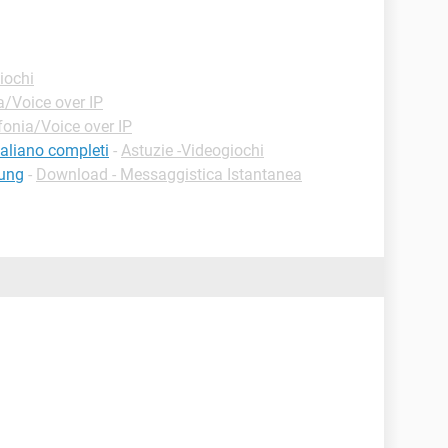
iochi
a/Voice over IP
fonia/Voice over IP
italiano completi
-
Astuzie -Videogiochi
sung
-
Download - Messaggistica Istantanea