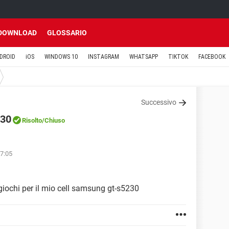
DOWNLOAD
GLOSSARIO
DROID
iOS
WINDOWS 10
INSTAGRAM
WHATSAPP
TIKTOK
FACEBOOK
Successivo
230
Risolto
/Chiuso
07:05
 giochi per il mio cell samsung gt-s5230