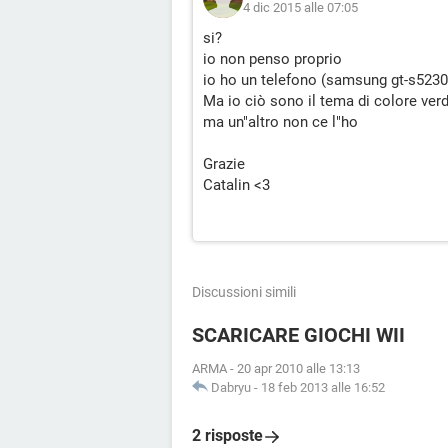
4 dic 2015 alle 07:05
si?
io non penso proprio
io ho un telefono (samsung gt-s5230
Ma io ciò sono il tema di colore ver
ma un"altro non ce l"ho
Grazie
Catalin <3
Discussioni simili
SCARICARE GIOCHI WII
ARMA
-
20 apr 2010 alle 13:13
Dabryu
-
18 feb 2013 alle 16:52
2 risposte