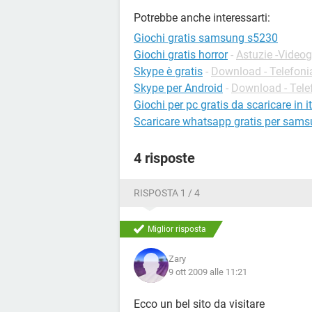
Potrebbe anche interessarti:
Giochi gratis samsung s5230
Giochi gratis horror
-
Astuzie -Videog
Skype è gratis
-
Download - Telefoni
Skype per Android
-
Download - Tele
Giochi per pc gratis da scaricare in 
Scaricare whatsapp gratis per sam
4 risposte
RISPOSTA 1 / 4
Miglior risposta
Zary
9 ott 2009 alle 11:21
Ecco un bel sito da visitare