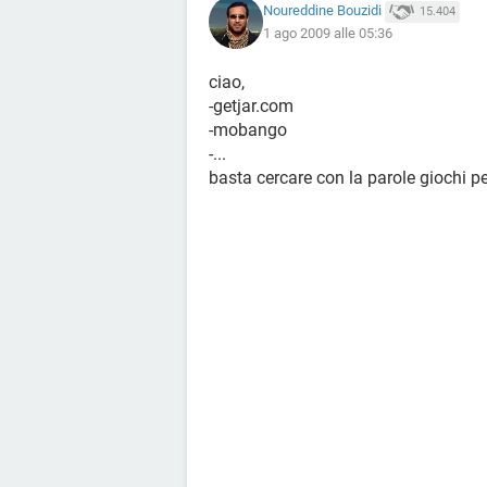
Noureddine Bouzidi
15.404
1 ago 2009 alle 05:36
ciao,
-getjar.com
-mobango
-...
basta cercare con la parole giochi p