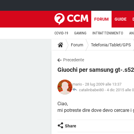
FORUM
GUIDE
COVID-19
GAMING
INTRATTENIMENTO
AN
Forum
Telefonia/Tablet/GPS
Precedente
Giuochi per samsung gt-.s5
mario
- 28 lug 2009 alle 13:37
catalinbabei80 -
4 dic 2015 alle 
Ciao,
mi potreste dire dove devo cercare i
Share