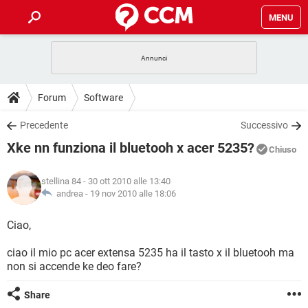
MENU
HOME
COVID-19
GAMING
GUIDE
Forum
Software
INTRATTENIMENTO
ANDROID
COVID-19
GAMING
DOWNLOAD
Precedente
Successivo
iOS
WINDOWS 10
INTRATTENIMENTO
ANDROID
Xke nn funziona il bluetooh x acer 5235?
INSTAGRAM
COVID-19
WHATSAPP
GAMING
Chiuso
FORUM
iOS
WINDOWS 10
TIKTOK
INTRATTENIMENTO
FACEBOOK
ANDROID
stellina 84
- 30 ott 2010 alle 13:40
INSTAGRAM
COVID-19
WHATSAPP
GAMING
GLOSSARIO
andrea -
19 nov 2010 alle 18:06
HARDWARE
iOS
WINDOWS 10
TIKTOK
INTRATTENIMENTO
FACEBOOK
ANDROID
INSTAGRAM
COVID-19
WHATSAPP
GAMING
Ciao,
HARDWARE
iOS
WINDOWS 10
TIKTOK
INTRATTENIMENTO
FACEBOOK
ANDROID
ciao il mio pc acer extensa 5235 ha il tasto x il bluetooh ma
INSTAGRAM
WHATSAPP
non si accende ke deo fare?
HARDWARE
iOS
WINDOWS 10
TIKTOK
FACEBOOK
INSTAGRAM
WHATSAPP
Share
HARDWARE