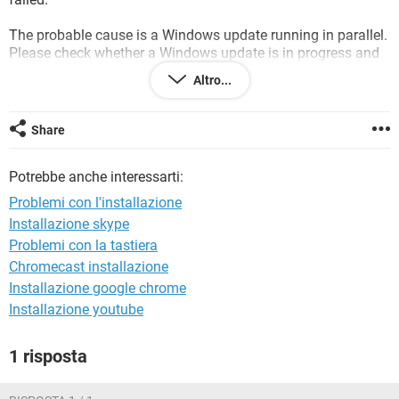
TIKTOK
FACEBOOK
The probable cause is a Windows update running in parallel.
HARDWARE
Please check whether a Windows update is in progress and
run Avira Antivir Personal - Free Antivirus setup again a little
Altro...
later.
If the installation fails again, please contact Avira Support.
Share
Setup will close.
Potrebbe anche interessarti:
Problemi con l'installazione
--------------------------------------------------------------------------------
Installazione skype
Problemi con la tastiera
Chromecast installazione
Installazione google chrome
Installazione youtube
1 risposta