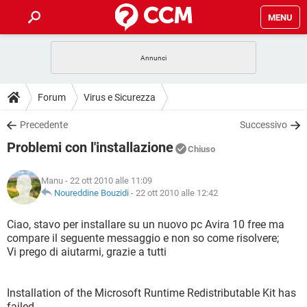
MENU
HOME
COVID-19
GAMING
GUIDE
Forum
Virus e Sicurezza
INTRATTENIMENTO
ANDROID
COVID-19
GAMING
DOWNLOAD
Precedente
Successivo
iOS
WINDOWS 10
INTRATTENIMENTO
ANDROID
Problemi con l'installazione
INSTAGRAM
COVID-19
WHATSAPP
GAMING
Chiuso
FORUM
iOS
WINDOWS 10
TIKTOK
INTRATTENIMENTO
FACEBOOK
ANDROID
Manu
- 22 ott 2010 alle 11:09
INSTAGRAM
COVID-19
WHATSAPP
GAMING
GLOSSARIO
Noureddine Bouzidi
-
22 ott 2010 alle 12:42
HARDWARE
iOS
WINDOWS 10
TIKTOK
INTRATTENIMENTO
FACEBOOK
ANDROID
INSTAGRAM
COVID-19
WHATSAPP
GAMING
Ciao, stavo per installare su un nuovo pc Avira 10 free ma
HARDWARE
iOS
WINDOWS 10
compare il seguente messaggio e non so come risolvere;
TIKTOK
INTRATTENIMENTO
FACEBOOK
ANDROID
Vi prego di aiutarmi, grazie a tutti
INSTAGRAM
WHATSAPP
HARDWARE
iOS
WINDOWS 10
TIKTOK
FACEBOOK
INSTAGRAM
WHATSAPP
Installation of the Microsoft Runtime Redistributable Kit has
HARDWARE
failed.