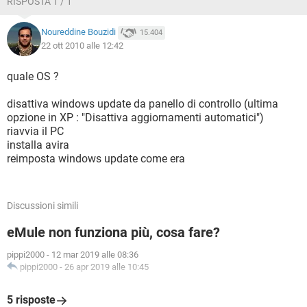
RISPOSTA 1 / 1
Noureddine Bouzidi
15.404
22 ott 2010 alle 12:42
quale OS ?
disattiva windows update da panello di controllo (ultima
opzione in XP : "Disattiva aggiornamenti automatici")
riavvia il PC
installa avira
reimposta windows update come era
Discussioni simili
eMule non funziona più, cosa fare?
pippi2000
-
12 mar 2019 alle 08:36
pippi2000
-
26 apr 2019 alle 10:45
5 risposte