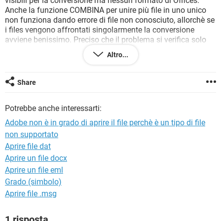
visibili per la conversione ma nessun formato di Offices.
TIKTOK
FACEBOOK
Anche la funzione COMBINA per unire più file in uno unico
non funziona dando errore di file non conosciuto, allorchè se
HARDWARE
i files vengono affrontati singolarmente la conversione
avviene benissimo. Preciso che il problema si verifica solo
utilizzando Windows 7 con Offices 2003 Pk3 mentre sul S.O
Altro...
XP con Offices 2003 Pk3 lo stesso Adobe Pro funziona
perfettamente.
Grazie per ogni eventuale chiarimento.
Share
Potrebbe anche interessarti:
Adobe non è in grado di aprire il file perchè è un tipo di file
non supportato
Aprire file dat
Aprire un file docx
Aprire un file eml
Grado (simbolo)
Aprire file .msg
1 risposta