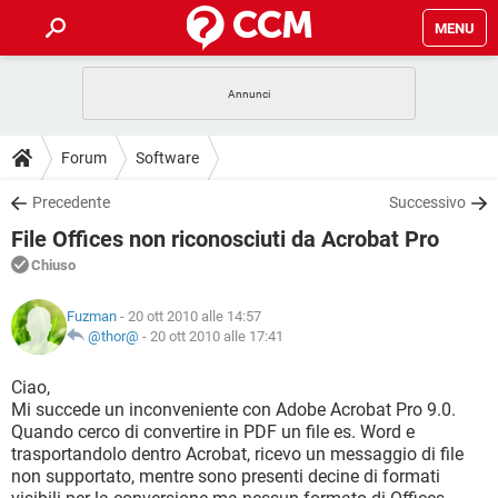
MENU
HOME
COVID-19
GAMING
GUIDE
Forum
Software
INTRATTENIMENTO
ANDROID
COVID-19
GAMING
DOWNLOAD
Precedente
Successivo
iOS
WINDOWS 10
INTRATTENIMENTO
ANDROID
File Offices non riconosciuti da Acrobat Pro
INSTAGRAM
COVID-19
WHATSAPP
GAMING
FORUM
iOS
WINDOWS 10
Chiuso
TIKTOK
INTRATTENIMENTO
FACEBOOK
ANDROID
INSTAGRAM
COVID-19
WHATSAPP
GAMING
GLOSSARIO
HARDWARE
iOS
Fuzman
- 20 ott 2010 alle 14:57
WINDOWS 10
TIKTOK
INTRATTENIMENTO
FACEBOOK
ANDROID
@thor@
-
20 ott 2010 alle 17:41
INSTAGRAM
COVID-19
WHATSAPP
GAMING
HARDWARE
iOS
WINDOWS 10
Ciao,
TIKTOK
INTRATTENIMENTO
FACEBOOK
ANDROID
Mi succede un inconveniente con Adobe Acrobat Pro 9.0.
INSTAGRAM
WHATSAPP
Quando cerco di convertire in PDF un file es. Word e
HARDWARE
iOS
WINDOWS 10
TIKTOK
FACEBOOK
trasportandolo dentro Acrobat, ricevo un messaggio di file
INSTAGRAM
WHATSAPP
non supportato, mentre sono presenti decine di formati
HARDWARE