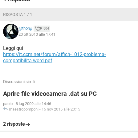
RISPOSTA 1 / 1
@thor@
804
20 ott 2010 alle 17:41
Leggi qui
https://it.ccm.net/forum/affich-1012-problema-
compatibilita-word-pdf
Discussioni simili
Aprire file videocamera .dat su PC
paolo
-
8 lug 2009 alle 14:46
maestropomponi
-
16 nov 2015 alle 20:15
2 risposte