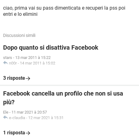
ciao, prima vai su pass dimenticata e recuperi la pss poi
entri e lo elimini
Discussioni simili
Dopo quanto si disattiva Facebook
stars
-
13 mar 2011 à 15:22
n00r
-
14 mar 2011 à 15:02
3 risposte
Facebook cancella un profilo che non si usa
più?
Ele
-
11 mar 2021 à 20:57
e-claudia
-
12 mar 2021 à 15:31
1 risposta