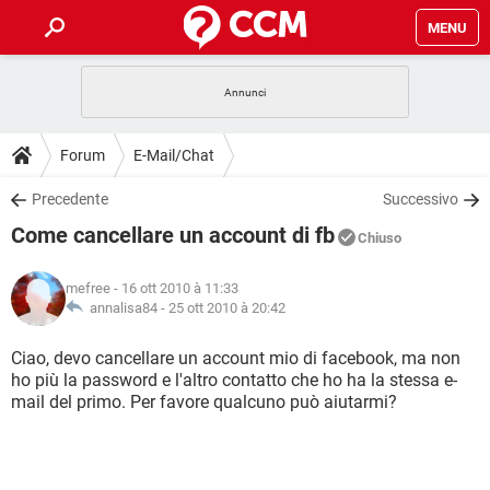
MENU
HOME
COVID-19
GAMING
GUIDE
Forum
E-Mail/Chat
INTRATTENIMENTO
ANDROID
COVID-19
GAMING
DOWNLOAD
Precedente
Successivo
iOS
WINDOWS 10
INTRATTENIMENTO
ANDROID
Come cancellare un account di fb
INSTAGRAM
COVID-19
WHATSAPP
GAMING
Chiuso
FORUM
iOS
WINDOWS 10
TIKTOK
INTRATTENIMENTO
FACEBOOK
ANDROID
mefree
- 16 ott 2010 à 11:33
INSTAGRAM
COVID-19
WHATSAPP
GAMING
GLOSSARIO
annalisa84 -
25 ott 2010 à 20:42
HARDWARE
iOS
WINDOWS 10
TIKTOK
INTRATTENIMENTO
FACEBOOK
ANDROID
INSTAGRAM
COVID-19
WHATSAPP
GAMING
Ciao, devo cancellare un account mio di facebook, ma non
HARDWARE
iOS
WINDOWS 10
ho più la password e l'altro contatto che ho ha la stessa e-
TIKTOK
INTRATTENIMENTO
FACEBOOK
ANDROID
mail del primo. Per favore qualcuno può aiutarmi?
INSTAGRAM
WHATSAPP
HARDWARE
iOS
WINDOWS 10
TIKTOK
FACEBOOK
INSTAGRAM
WHATSAPP
HARDWARE