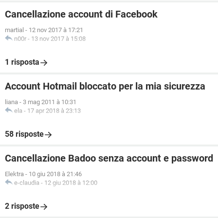
Cancellazione account di Facebook
martial
-
12 nov 2017 à 17:21
n00r
-
13 nov 2017 à 15:08
1 risposta
Account Hotmail bloccato per la mia sicurezza
liana
-
3 mag 2011 à 10:31
ela
-
17 apr 2018 à 23:13
58 risposte
Cancellazione Badoo senza account e password
Elektra
-
10 giu 2018 à 21:46
e-claudia
-
12 giu 2018 à 12:00
2 risposte