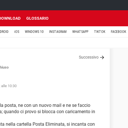
DOWNLOAD
GLOSSARIO
DROID
iOS
WINDOWS 10
INSTAGRAM
WHATSAPP
TIKTOK
FACEBOOK
Successivo
hiuso
 alle 10:30
la posta, ne con un nuovo mail e ne se faccio
ta; quando ci provo si blocca con caricamento in
a nella cartella Posta Eliminata, si incanta con