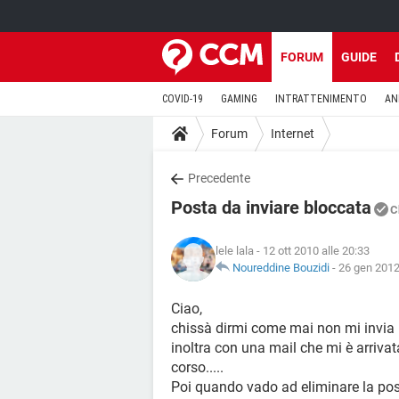
FORUM
GUIDE
COVID-19
GAMING
INTRATTENIMENTO
AN
Forum
Internet
Precedente
Posta da inviare bloccata
C
lele lala
- 12 ott 2010 alle 20:33
Noureddine Bouzidi
-
26 gen 2012
Ciao,
chissà dirmi come mai non mi invia 
inoltra con una mail che mi è arriva
corso.....
Poi quando vado ad eliminare la post