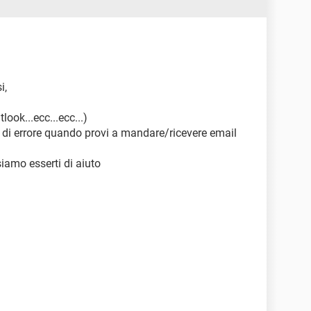
i,
ook...ecc...ecc...)
di errore quando provi a mandare/ricevere email
amo esserti di aiuto