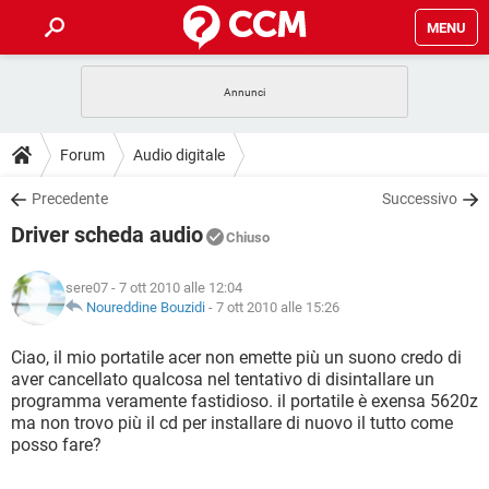
MENU
HOME
COVID-19
GAMING
GUIDE
Forum
Audio digitale
INTRATTENIMENTO
ANDROID
COVID-19
GAMING
DOWNLOAD
Precedente
Successivo
iOS
WINDOWS 10
INTRATTENIMENTO
ANDROID
Driver scheda audio
INSTAGRAM
COVID-19
WHATSAPP
GAMING
Chiuso
FORUM
iOS
WINDOWS 10
TIKTOK
INTRATTENIMENTO
FACEBOOK
ANDROID
sere07
- 7 ott 2010 alle 12:04
INSTAGRAM
COVID-19
WHATSAPP
GAMING
GLOSSARIO
Noureddine Bouzidi
-
7 ott 2010 alle 15:26
HARDWARE
iOS
WINDOWS 10
TIKTOK
INTRATTENIMENTO
FACEBOOK
ANDROID
INSTAGRAM
COVID-19
WHATSAPP
GAMING
Ciao, il mio portatile acer non emette più un suono credo di
HARDWARE
iOS
WINDOWS 10
aver cancellato qualcosa nel tentativo di disintallare un
TIKTOK
INTRATTENIMENTO
FACEBOOK
ANDROID
programma veramente fastidioso. il portatile è exensa 5620z
INSTAGRAM
WHATSAPP
ma non trovo più il cd per installare di nuovo il tutto come
HARDWARE
iOS
WINDOWS 10
TIKTOK
FACEBOOK
posso fare?
INSTAGRAM
WHATSAPP
HARDWARE