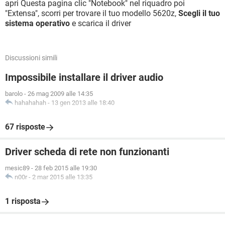
apri Questa pagina clic "Notebook" nel riquadro poi
"Extensa", scorri per trovare il tuo modello 5620z,
Scegli il tuo
sistema operativo
e scarica il driver
Discussioni simili
Impossibile installare il driver audio
barolo
-
26 mag 2009 alle 14:35
hahahahah
-
13 gen 2013 alle 18:40
67 risposte
Driver scheda di rete non funzionanti
mesic89
-
28 feb 2015 alle 19:30
n00r
-
2 mar 2015 alle 13:35
1 risposta