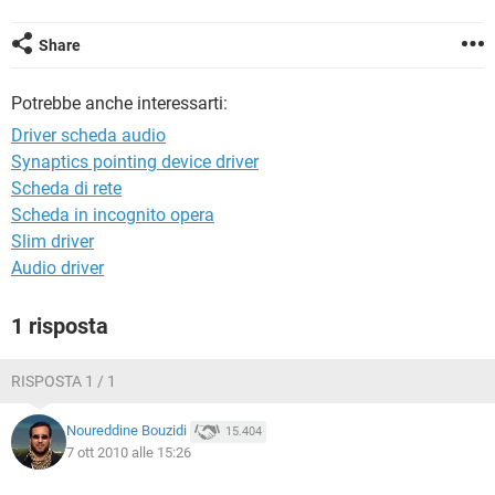
TIKTOK
FACEBOOK
HARDWARE
Share
Potrebbe anche interessarti:
Driver scheda audio
Synaptics pointing device driver
Scheda di rete
Scheda in incognito opera
Slim driver
Audio driver
1 risposta
RISPOSTA 1 / 1
Noureddine Bouzidi
15.404
7 ott 2010 alle 15:26