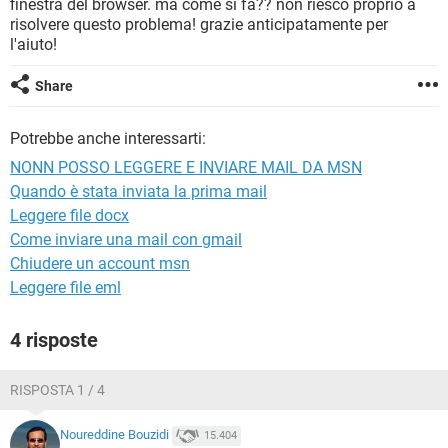
finestra del browser. ma come si fa?? non riesco proprio a
TIKTOK
FACEBOOK
risolvere questo problema! grazie anticipatamente per
HARDWARE
l'aiuto!
Share
Potrebbe anche interessarti:
NONN POSSO LEGGERE E INVIARE MAIL DA MSN
Quando è stata inviata la prima mail
Leggere file docx
Come inviare una mail con gmail
Chiudere un account msn
Leggere file eml
4 risposte
RISPOSTA 1 / 4
Noureddine Bouzidi
15.404