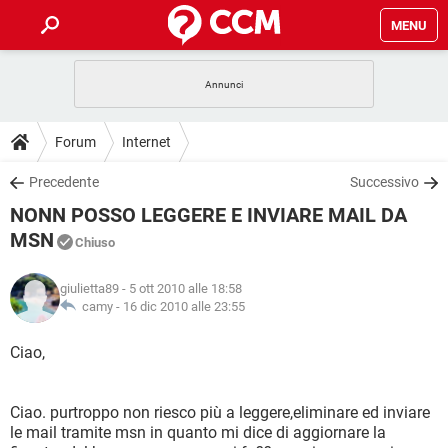
MENU
HOME
COVID-19
GAMING
GUIDE
Forum
Internet
INTRATTENIMENTO
ANDROID
COVID-19
GAMING
DOWNLOAD
Precedente
Successivo
iOS
WINDOWS 10
INTRATTENIMENTO
ANDROID
NONN POSSO LEGGERE E INVIARE MAIL DA
INSTAGRAM
COVID-19
WHATSAPP
GAMING
FORUM
iOS
WINDOWS 10
MSN
Chiuso
TIKTOK
INTRATTENIMENTO
FACEBOOK
ANDROID
INSTAGRAM
COVID-19
WHATSAPP
GAMING
GLOSSARIO
HARDWARE
iOS
WINDOWS 10
giulietta89
- 5 ott 2010 alle 18:58
TIKTOK
INTRATTENIMENTO
FACEBOOK
ANDROID
camy -
16 dic 2010 alle 23:55
INSTAGRAM
COVID-19
WHATSAPP
GAMING
HARDWARE
iOS
WINDOWS 10
Ciao,
TIKTOK
INTRATTENIMENTO
FACEBOOK
ANDROID
INSTAGRAM
WHATSAPP
HARDWARE
iOS
WINDOWS 10
TIKTOK
FACEBOOK
Ciao. purtroppo non riesco più a leggere,eliminare ed inviare
INSTAGRAM
WHATSAPP
le mail tramite msn in quanto mi dice di aggiornare la
HARDWARE