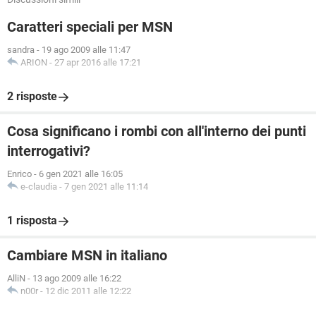
Caratteri speciali per MSN
sandra
-
19 ago 2009 alle 11:47
ARION
-
27 apr 2016 alle 17:21
2 risposte
Cosa significano i rombi con all'interno dei punti
interrogativi?
Enrico
-
6 gen 2021 alle 16:05
e-claudia
-
7 gen 2021 alle 11:14
1 risposta
Cambiare MSN in italiano
AlliN
-
13 ago 2009 alle 16:22
n00r
-
12 dic 2011 alle 12:22