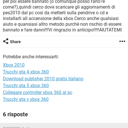
per poi essere bannato (o comunque posso farlo?e
TIKTOK
FACEBOOK
come?),quindi cerco dove scaricare gli aggiornamenti di
HARDWARE
pes2010 dal pc cosi da metterli sulla pendrive o cd e
installarli all accensione della xbox.Cerco anche qualsiasi
aiuto e quansiasi altro metodo purchè non rischio di essere
bannato e fare danni!!!Vi ringrazio in anticipo!!!!!AIUTATEMI
Share
Potrebbe anche interessarti:
Xbox 2010
Trucchi gta 4 xbox 360
Download publisher 2010 gratis italiano
Trucchi gta 5 xbox 360
Collegare controller xbox 360 al pc
Trucchi gta v xbox 360
6 risposte