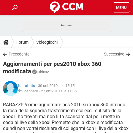
MENU
HOME
COVID-19
GAMING
GUIDE
Forum
Videogiochi
INTRATTENIMENTO
ANDROID
COVID-19
GAMING
DOWNLOAD
Precedente
Successivo
iOS
WINDOWS 10
INTRATTENIMENTO
ANDROID
Aggiornamenti per pes2010 xbox 360
INSTAGRAM
COVID-19
WHATSAPP
GAMING
FORUM
iOS
WINDOWS 10
modificata
Chiuso
TIKTOK
INTRATTENIMENTO
FACEBOOK
ANDROID
INSTAGRAM
COVID-19
WHATSAPP
GAMING
GLOSSARIO
HARDWARE
iOS
WINDOWS 10
fufifufetto
- 30 set 2010 alle 15:15
TIKTOK
INTRATTENIMENTO
FACEBOOK
ANDROID
gennaro -
27 ott 2010 alle 11:36
INSTAGRAM
COVID-19
WHATSAPP
GAMING
HARDWARE
iOS
WINDOWS 10
RAGAZZI!!!come aggiornare pes 2010 su xbox 360 intendo
TIKTOK
INTRATTENIMENTO
FACEBOOK
ANDROID
INSTAGRAM
WHATSAPP
la rosa della squadra trasferimenti ecc ecc...sul sito della
HARDWARE
iOS
WINDOWS 10
xbox li ho trovati ma non li fa scaricare dal pc li mette in
TIKTOK
FACEBOOK
coda al live della xbox!!Premetto che la xbox e modificata
INSTAGRAM
WHATSAPP
quindi non vorrei rischiare di collegarmi con il live della xbox
HARDWARE