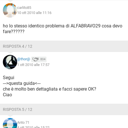
carlito85
10 ott 2010 alle 11:16
ho lo stesso identico problema di ALFABRAVO29 cosa devo
fare??????
RISPOSTA 4 / 12
@thor@
804
1 ott 2010 alle 17:57
Segui
--->questa guida<---
che è molto ben dettagliata e facci sapere OK?
Ciao
RISPOSTA 5 / 12
Anto 71
4 ott 2010 alle 15:22