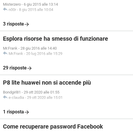
Misterzero
-
6 giu 2015 alle 13:14
n00r
-
8 giu 2015 alle 10:04
3 risposte
Esplora risorse ha smesso di funzionare
Mr.Frank
-
28 giu 2016 alle 14:40
Mr.Frank
-
20 lug 2016 alle 15:29
29 risposte
P8 lite huawei non si accende più
Bondgirl81
-
29 ott 2020 alle 01:55
e-claudia
-
29 ott 2020 alle 15:01
1 risposta
Come recuperare password Facebook