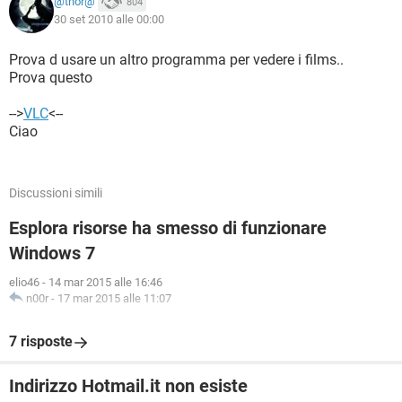
@thor@
804
30 set 2010 alle 00:00
Prova d usare un altro programma per vedere i films..
Prova questo
-->
VLC
<--
Ciao
Discussioni simili
Esplora risorse ha smesso di funzionare
Windows 7
elio46
-
14 mar 2015 alle 16:46
n00r
-
17 mar 2015 alle 11:07
7 risposte
Indirizzo Hotmail.it non esiste