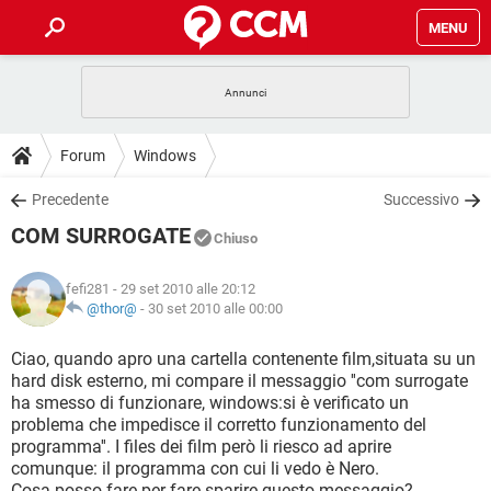
MENU
HOME
COVID-19
GAMING
GUIDE
Forum
Windows
INTRATTENIMENTO
ANDROID
COVID-19
GAMING
DOWNLOAD
Precedente
Successivo
iOS
WINDOWS 10
INTRATTENIMENTO
ANDROID
COM SURROGATE
INSTAGRAM
COVID-19
WHATSAPP
GAMING
Chiuso
FORUM
iOS
WINDOWS 10
TIKTOK
INTRATTENIMENTO
FACEBOOK
ANDROID
fefi281
- 29 set 2010 alle 20:12
INSTAGRAM
COVID-19
WHATSAPP
GAMING
GLOSSARIO
@thor@
-
30 set 2010 alle 00:00
HARDWARE
iOS
WINDOWS 10
TIKTOK
INTRATTENIMENTO
FACEBOOK
ANDROID
INSTAGRAM
COVID-19
WHATSAPP
GAMING
Ciao, quando apro una cartella contenente film,situata su un
HARDWARE
iOS
WINDOWS 10
hard disk esterno, mi compare il messaggio ''com surrogate
TIKTOK
INTRATTENIMENTO
FACEBOOK
ANDROID
ha smesso di funzionare, windows:si è verificato un
INSTAGRAM
WHATSAPP
problema che impedisce il corretto funzionamento del
HARDWARE
iOS
WINDOWS 10
TIKTOK
FACEBOOK
programma''. I files dei film però li riesco ad aprire
INSTAGRAM
WHATSAPP
comunque: il programma con cui li vedo è Nero.
HARDWARE
Cosa posso fare per fare sparire questo messaggio?