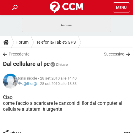
MENU
HOME
COVID-19
GAMING
GUIDE
Forum
Telefonia/Tablet/GPS
INTRATTENIMENTO
ANDROID
COVID-19
GAMING
DOWNLOAD
Precedente
Successivo
iOS
WINDOWS 10
INTRATTENIMENTO
ANDROID
Dal cellulare al pc
INSTAGRAM
COVID-19
WHATSAPP
GAMING
Chiuso
FORUM
iOS
WINDOWS 10
TIKTOK
INTRATTENIMENTO
FACEBOOK
ANDROID
tonsi nicole
- 28 set 2010 alle 14:40
INSTAGRAM
COVID-19
WHATSAPP
GAMING
GLOSSARIO
@thor@
-
28 set 2010 alle 18:33
HARDWARE
iOS
WINDOWS 10
TIKTOK
INTRATTENIMENTO
FACEBOOK
ANDROID
INSTAGRAM
COVID-19
WHATSAPP
GAMING
Ciao,
HARDWARE
iOS
WINDOWS 10
come faccio a scaricare le canzoni di flor dal computer al
TIKTOK
INTRATTENIMENTO
FACEBOOK
ANDROID
cellulare aiutatemi è urgente
INSTAGRAM
WHATSAPP
HARDWARE
iOS
WINDOWS 10
TIKTOK
FACEBOOK
INSTAGRAM
WHATSAPP
HARDWARE