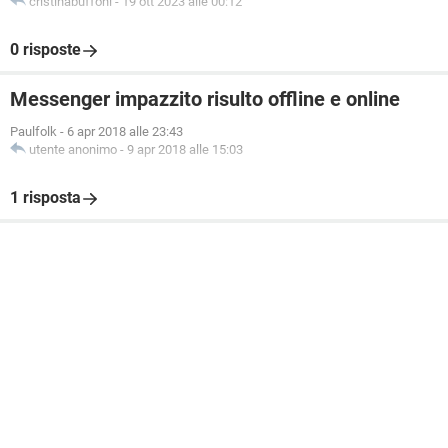
cristinabuffoni
-
19 ott 2023 alle 00:12
0 risposte
Messenger impazzito risulto offline e online
Paulfolk
-
6 apr 2018 alle 23:43
utente anonimo
-
9 apr 2018 alle 15:03
1 risposta