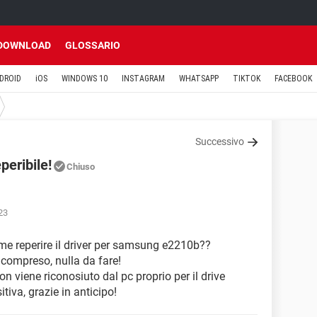
DOWNLOAD
GLOSSARIO
DROID
iOS
WINDOWS 10
INSTAGRAM
WHATSAPP
TIKTOK
FACEBOOK
Successivo
peribile!
Chiuso
23
e reperire il driver per samsung e2210b??
 compreso, nulla da fare!
non viene riconosiuto dal pc proprio per il drive
iva, grazie in anticipo!