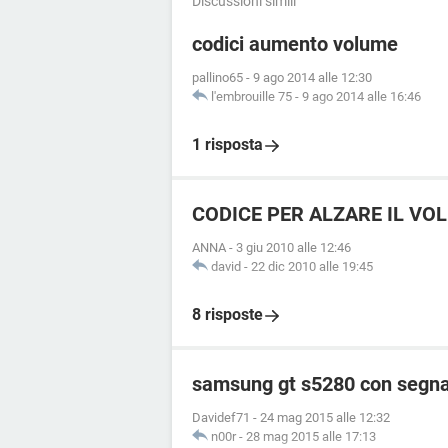
Discussioni simili
codici aumento volume
pallino65
-
9 ago 2014 alle 12:30
l'embrouille 75
-
9 ago 2014 alle 16:46
1 risposta
CODICE PER ALZARE IL VO
ANNA
-
3 giu 2010 alle 12:46
david
-
22 dic 2010 alle 19:45
8 risposte
samsung gt s5280 con segnal
Davidef71
-
24 mag 2015 alle 12:32
n00r
-
28 mag 2015 alle 17:13