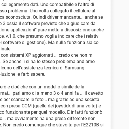
 collegamento dati. Uno compatibile e l'altro di
so problema. Una volta collegato il cellulare al
ica sconosciuta. Quindi driver mancante... anche se
 3 ossia il software previsto che a giudicare da
azione applicazioni" pare metta a disposizione anche
e, v.1.0, che presumo voglia indicare che i relativi
col software di gestione). Ma nulla funziona sia col
inale.
on sistemi XP aggiornati ... credo che non mi
 Se anche lì si ha lo stesso problema andiamo
lcuno dell'assistenza tecnica di Samsung.
luzione le farò sapere.
però e cioé che con un modello simile della
i... parliamo di almeno 3 o 4 anni fa ... il cavetto
per scaricare le foto... ma grazie ad una società
 con presa COM (quella dei joystick di una volta) e
o funzionante per quel modello. E infatti funzionò
lo... ma ovviamente ha una presa differente non
e. Non credo comunque che stavolta per l'E2210B si