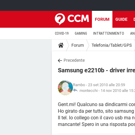
FORUM
GUIDE
COVID-19
GAMING
INTRATTENIMENTO
AN
Forum
Telefonia/Tablet/GPS
Precedente
Samsung e2210b - driver irre
Rambo
- 23 set 2010 alle 20:59
montecchi -
14 nov 2010 alle 15:
Gent.mi! Qualcuno sa dindicarmi com
Ho girato da per tutto, sito samsung
Il tel. lo collego con il cavo usb ma 
mancante! Spero in una risposta posit