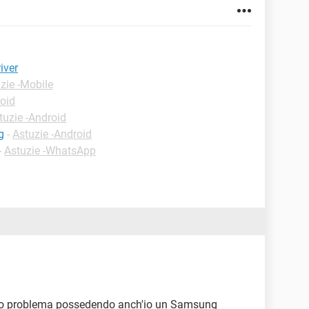
iver
zie -Mobile
roid
tuzie -Android
g
-
Astuzie -Android
-
Astuzie -WhatsApp
sso problema possedendo anch'io un Samsung