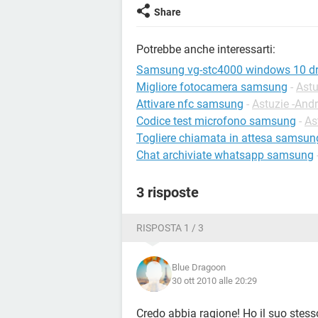
Share
Potrebbe anche interessarti:
Samsung vg-stc4000 windows 10 dr
Migliore fotocamera samsung
-
Astu
Attivare nfc samsung
-
Astuzie -And
Codice test microfono samsung
-
As
Togliere chiamata in attesa samsun
Chat archiviate whatsapp samsung
3 risposte
RISPOSTA 1 / 3
Blue Dragoon
30 ott 2010 alle 20:29
Credo abbia ragione! Ho il suo ste