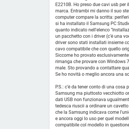
E2210B. Ho preso due cavi usb per il
marca. Entrambi mi danno il suo stes
computer compare la scritta: perifer
si ha installato il Samsung PC Studio
quanto indicato nell'elenco "Install
un pacchetto con i driver (c'è una voc
driver sono stati installati insieme 
cavo compatibile che con quello orig
Siccome ho provato esclusivamente c
rimanga che provare con Windows 7.
male. Sto provando a contattare qua
Se ho novità o meglio ancora una so
P.S.: c'è da tener conto di una cosa 
Samsung ma piuttosto vecchiotto orma
dati USB non funzionava ugualmente 
tedesca riuscii a ordinare un cavetto
che la Samsung indicava come l'unic
e ancora oggi lo uso per quel model
compatibile col modello in question