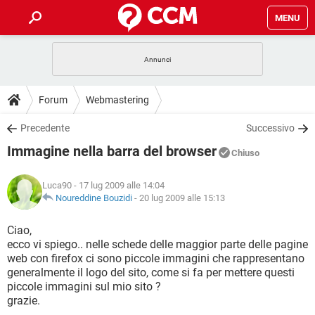
MENU
HOME
COVID-19
GAMING
GUIDE
Forum
Webmastering
INTRATTENIMENTO
ANDROID
COVID-19
GAMING
DOWNLOAD
Precedente
Successivo
iOS
WINDOWS 10
INTRATTENIMENTO
ANDROID
Immagine nella barra del browser
INSTAGRAM
COVID-19
WHATSAPP
GAMING
Chiuso
FORUM
iOS
WINDOWS 10
TIKTOK
INTRATTENIMENTO
FACEBOOK
ANDROID
Luca90
- 17 lug 2009 alle 14:04
INSTAGRAM
COVID-19
WHATSAPP
GAMING
GLOSSARIO
Noureddine Bouzidi
-
20 lug 2009 alle 15:13
HARDWARE
iOS
WINDOWS 10
TIKTOK
INTRATTENIMENTO
FACEBOOK
ANDROID
INSTAGRAM
COVID-19
WHATSAPP
GAMING
Ciao,
HARDWARE
iOS
WINDOWS 10
ecco vi spiego.. nelle schede delle maggior parte delle pagine
TIKTOK
INTRATTENIMENTO
FACEBOOK
ANDROID
web con firefox ci sono piccole immagini che rappresentano
INSTAGRAM
WHATSAPP
generalmente il logo del sito, come si fa per mettere questi
HARDWARE
iOS
WINDOWS 10
TIKTOK
FACEBOOK
piccole immagini sul mio sito ?
INSTAGRAM
WHATSAPP
grazie.
HARDWARE