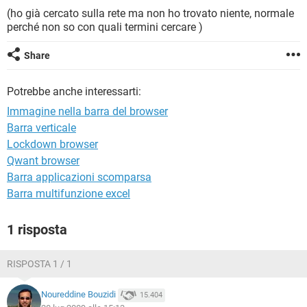
TIKTOK
FACEBOOK
(ho già cercato sulla rete ma non ho trovato niente, normale
perché non so con quali termini cercare )
HARDWARE
Share
Potrebbe anche interessarti:
Immagine nella barra del browser
Barra verticale
Lockdown browser
Qwant browser
Barra applicazioni scomparsa
Barra multifunzione excel
1 risposta
RISPOSTA 1 / 1
Noureddine Bouzidi
15.404