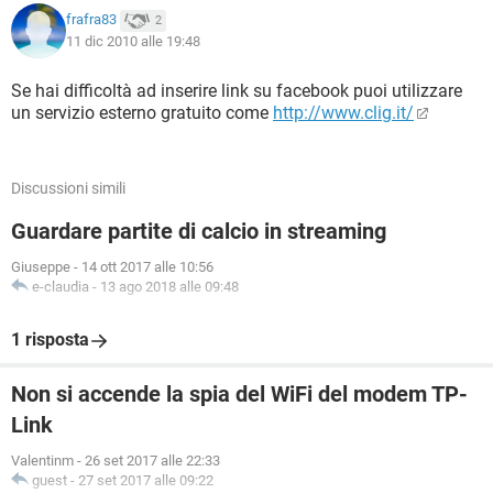
frafra83
2
11 dic 2010 alle 19:48
Se hai difficoltà ad inserire link su facebook puoi utilizzare
un servizio esterno gratuito come
http://www.clig.it/
Discussioni simili
Guardare partite di calcio in streaming
Giuseppe
-
14 ott 2017 alle 10:56
e-claudia
-
13 ago 2018 alle 09:48
1 risposta
Non si accende la spia del WiFi del modem TP-
Link
Valentinm
-
26 set 2017 alle 22:33
guest
-
27 set 2017 alle 09:22