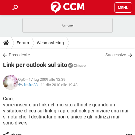
MENU
HOME
COVID-19
GAMING
GUIDE
Forum
Webmastering
INTRATTENIMENTO
ANDROID
COVID-19
GAMING
DOWNLOAD
Precedente
Successivo
iOS
WINDOWS 10
INTRATTENIMENTO
ANDROID
Link per outlook sul sito
INSTAGRAM
COVID-19
WHATSAPP
GAMING
Chiuso
FORUM
iOS
WINDOWS 10
TIKTOK
INTRATTENIMENTO
FACEBOOK
ANDROID
OpO
- 17 lug 2009 alle 12:39
INSTAGRAM
COVID-19
WHATSAPP
GAMING
GLOSSARIO
frafra83
-
11 dic 2010 alle 19:48
HARDWARE
iOS
WINDOWS 10
TIKTOK
INTRATTENIMENTO
FACEBOOK
ANDROID
INSTAGRAM
COVID-19
WHATSAPP
GAMING
Ciao,
HARDWARE
iOS
WINDOWS 10
vorrei inserire un link nel mio sito affinché quando un
TIKTOK
INTRATTENIMENTO
FACEBOOK
ANDROID
visitatore clicca sul link gli apre outlook per inviare una mail
INSTAGRAM
WHATSAPP
si nota che il destinatario non è unico e gli indirizzi mail
HARDWARE
iOS
WINDOWS 10
TIKTOK
FACEBOOK
sono diversi
INSTAGRAM
WHATSAPP
HARDWARE