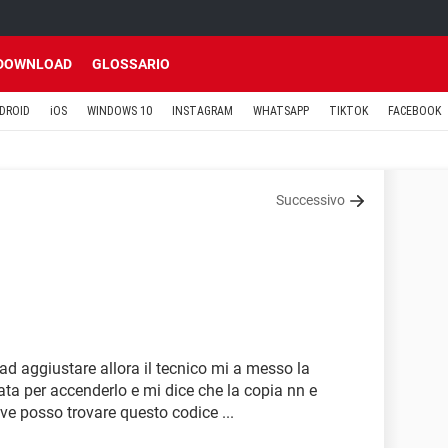
DOWNLOAD
GLOSSARIO
DROID
iOS
WINDOWS 10
INSTAGRAM
WHATSAPP
TIKTOK
FACEBOOK
Successivo
o ad aggiustare allora il tecnico mi a messo la
ta per accenderlo e mi dice che la copia nn e
ove posso trovare questo codice ...