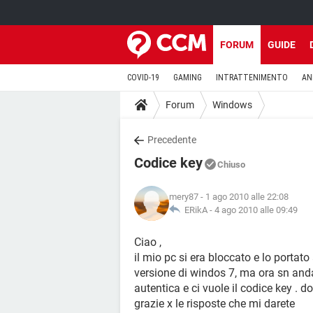
FORUM
GUIDE
COVID-19
GAMING
INTRATTENIMENTO
AN
Forum
Windows
Precedente
Codice key
Chiuso
mery87
- 1 ago 2010 alle 22:08
ERikA -
4 ago 2010 alle 09:49
Ciao ,
il mio pc si era bloccato e lo portat
versione di windos 7, ma ora sn anda
autentica e ci vuole il codice key . d
grazie x le risposte che mi darete