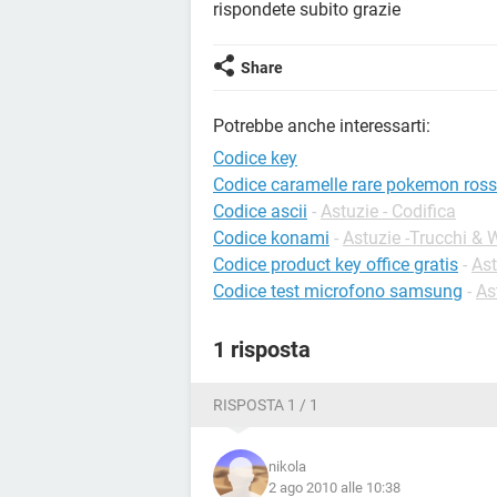
rispondete subito grazie
Share
Potrebbe anche interessarti:
Codice key
Codice caramelle rare pokemon ros
Codice ascii
-
Astuzie - Codifica
Codice konami
-
Astuzie -Trucchi &
Codice product key office gratis
-
Ast
Codice test microfono samsung
-
As
1 risposta
RISPOSTA 1 / 1
nikola
2 ago 2010 alle 10:38