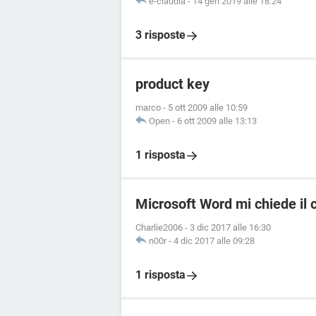
e-claudia
-
14 gen 2019 alle 18:24
3 risposte
product key
marco
-
5 ott 2009 alle 10:59
Open
-
6 ott 2009 alle 13:13
1 risposta
Microsoft Word mi chiede il 
Charlie2006
-
3 dic 2017 alle 16:30
n00r
-
4 dic 2017 alle 09:28
1 risposta