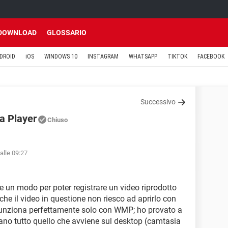
DOWNLOAD
GLOSSARIO
DROID
iOS
WINDOWS 10
INSTAGRAM
WHATSAPP
TIKTOK
FACEBOOK
Successivo
a Player
Chiuso
alle 09:27
te un modo per poter registrare un video riprodotto
e il video in questione non riesco ad aprirlo con
 funziona perfettamente solo con WMP; ho provato a
ano tutto quello che avviene sul desktop (camtasia