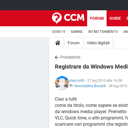
FORUM
GUIDE
COVID-19
GAMING
INTRATTENIMENTO
AN
Forum
Video digitali
Precedente
Registrare da Windows Medi
stacco93
- 27 lug 2010 alle 16:38
Noureddine Bouzidi
-
28 lug 2010 
Ciao a tutti
come da titolo, vorrei sapere se esis
da windows media player. Premetto ch
VLC, Quick time, o altri programmi,
scaricare vari programmi che registr