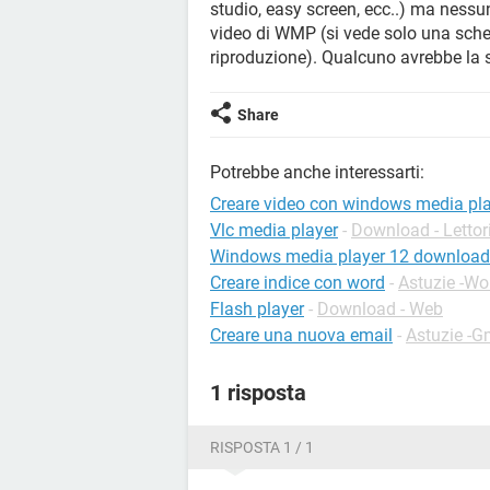
studio, easy screen, ecc..) ma nessun
video di WMP (si vede solo una scher
riproduzione). Qualcuno avrebbe la s
Share
Potrebbe anche interessarti:
Creare video con windows media pl
Vlc media player
-
Download - Lettor
Windows media player 12 download g
Creare indice con word
-
Astuzie -Wo
Flash player
-
Download - Web
Creare una nuova email
-
Astuzie -G
1 risposta
RISPOSTA 1 / 1