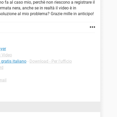
o fa al caso mio, perchè non riescono a registrare il
mata nera, anche se in realtà il video è in
oluzione al mio problema? Grazie mille in anticipo!
ayer
i Video
ratis italiano
-
Download - Per l'ufficio
rd
mail