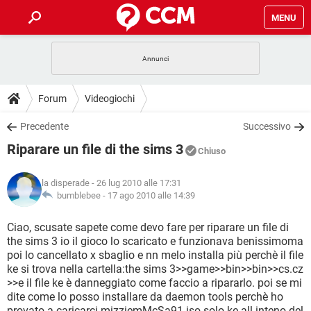
MENU
HOME
COVID-19
GAMING
GUIDE
Forum
Videogiochi
INTRATTENIMENTO
ANDROID
COVID-19
GAMING
DOWNLOAD
Precedente
Successivo
iOS
WINDOWS 10
INTRATTENIMENTO
ANDROID
Riparare un file di the sims 3
INSTAGRAM
COVID-19
WHATSAPP
GAMING
Chiuso
FORUM
iOS
WINDOWS 10
TIKTOK
INTRATTENIMENTO
FACEBOOK
ANDROID
la disperade
- 26 lug 2010 alle 17:31
INSTAGRAM
COVID-19
WHATSAPP
GAMING
GLOSSARIO
bumblebee -
17 ago 2010 alle 14:39
HARDWARE
iOS
WINDOWS 10
TIKTOK
INTRATTENIMENTO
FACEBOOK
ANDROID
INSTAGRAM
COVID-19
WHATSAPP
GAMING
Ciao, scusate sapete come devo fare per riparare un file di
HARDWARE
iOS
WINDOWS 10
the sims 3 io il gioco lo scaricato e funzionava benissimoma
TIKTOK
INTRATTENIMENTO
FACEBOOK
ANDROID
poi lo cancellato x sbaglio e nn melo installa più perchè il file
INSTAGRAM
WHATSAPP
ke si trova nella cartella:the sims 3>>game>>bin>>bin>>cs.cz
HARDWARE
iOS
WINDOWS 10
TIKTOK
FACEBOOK
>>e il file ke è danneggiato come faccio a ripararlo. poi se mi
INSTAGRAM
WHATSAPP
dite come lo posso installare da daemon tools perchè ho
HARDWARE
provato a caricarci mizziemMcSa91.iso solo ke all inteno del