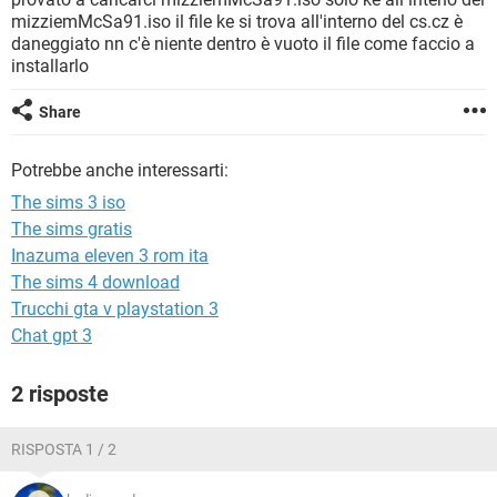
TIKTOK
FACEBOOK
mizziemMcSa91.iso il file ke si trova all'interno del cs.cz è
daneggiato nn c'è niente dentro è vuoto il file come faccio a
HARDWARE
installarlo
Share
Potrebbe anche interessarti:
The sims 3 iso
The sims gratis
Inazuma eleven 3 rom ita
The sims 4 download
Trucchi gta v playstation 3
Chat gpt 3
2 risposte
RISPOSTA 1 / 2