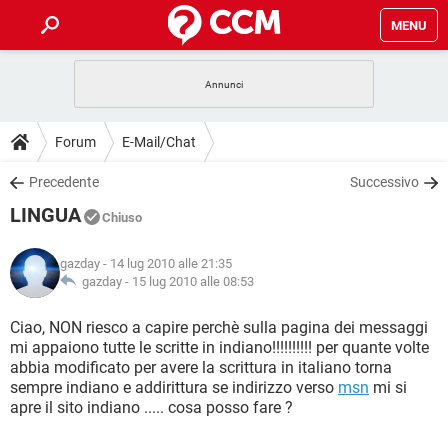
MENU
HOME
COVID-19
GAMING
GUIDE
Forum
E-Mail/Chat
INTRATTENIMENTO
ANDROID
COVID-19
GAMING
DOWNLOAD
Precedente
Successivo
iOS
WINDOWS 10
INTRATTENIMENTO
ANDROID
LINGUA
INSTAGRAM
COVID-19
WHATSAPP
GAMING
Chiuso
FORUM
iOS
WINDOWS 10
TIKTOK
INTRATTENIMENTO
FACEBOOK
ANDROID
gazday
- 14 lug 2010 alle 21:35
INSTAGRAM
COVID-19
WHATSAPP
GAMING
GLOSSARIO
gazday -
15 lug 2010 alle 08:53
HARDWARE
iOS
WINDOWS 10
TIKTOK
INTRATTENIMENTO
FACEBOOK
ANDROID
INSTAGRAM
COVID-19
WHATSAPP
GAMING
Ciao, NON riesco a capire perchè sulla pagina dei messaggi
HARDWARE
iOS
WINDOWS 10
mi appaiono tutte le scritte in indiano!!!!!!!!!! per quante volte
TIKTOK
INTRATTENIMENTO
FACEBOOK
ANDROID
abbia modificato per avere la scrittura in italiano torna
INSTAGRAM
WHATSAPP
sempre indiano e addirittura se indirizzo verso
msn
mi si
HARDWARE
iOS
WINDOWS 10
TIKTOK
FACEBOOK
apre il sito indiano ..... cosa posso fare ?
INSTAGRAM
WHATSAPP
HARDWARE