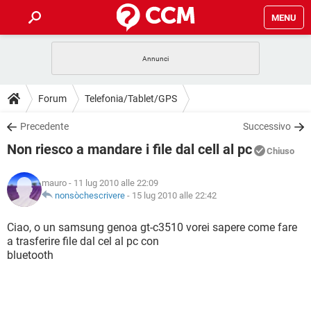
MENU
HOME
COVID-19
GAMING
GUIDE
Forum
Telefonia/Tablet/GPS
INTRATTENIMENTO
ANDROID
COVID-19
GAMING
DOWNLOAD
Precedente
Successivo
iOS
WINDOWS 10
INTRATTENIMENTO
ANDROID
Non riesco a mandare i file dal cell al pc
INSTAGRAM
COVID-19
WHATSAPP
GAMING
Chiuso
FORUM
iOS
WINDOWS 10
TIKTOK
INTRATTENIMENTO
FACEBOOK
ANDROID
mauro
- 11 lug 2010 alle 22:09
INSTAGRAM
COVID-19
WHATSAPP
GAMING
GLOSSARIO
nonsòchescrivere
-
15 lug 2010 alle 22:42
HARDWARE
iOS
WINDOWS 10
TIKTOK
INTRATTENIMENTO
FACEBOOK
ANDROID
INSTAGRAM
COVID-19
WHATSAPP
GAMING
Ciao, o un samsung genoa gt-c3510 vorei sapere come fare
HARDWARE
iOS
WINDOWS 10
a trasferire file dal cel al pc con
TIKTOK
INTRATTENIMENTO
FACEBOOK
ANDROID
bluetooth
INSTAGRAM
WHATSAPP
HARDWARE
iOS
WINDOWS 10
TIKTOK
FACEBOOK
INSTAGRAM
WHATSAPP
HARDWARE