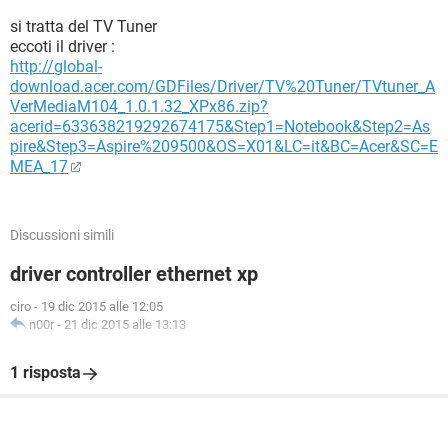
si tratta del TV Tuner
eccoti il driver :
http://global-
download.acer.com/GDFiles/Driver/TV%20Tuner/TVtuner_A
VerMediaM104_1.0.1.32_XPx86.zip?
acerid=633638219292674175&Step1=Notebook&Step2=As
pire&Step3=Aspire%209500&OS=X01&LC=it&BC=Acer&SC=E
MEA_17
Discussioni simili
driver controller ethernet xp
ciro
-
19 dic 2015 alle 12:05
n00r
-
21 dic 2015 alle 13:13
1 risposta