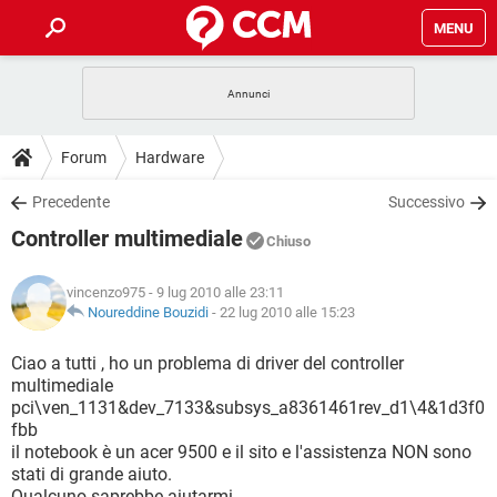
MENU
HOME
COVID-19
GAMING
GUIDE
Forum
Hardware
INTRATTENIMENTO
ANDROID
COVID-19
GAMING
DOWNLOAD
Precedente
Successivo
iOS
WINDOWS 10
INTRATTENIMENTO
ANDROID
Controller multimediale
INSTAGRAM
COVID-19
WHATSAPP
GAMING
Chiuso
FORUM
iOS
WINDOWS 10
TIKTOK
INTRATTENIMENTO
FACEBOOK
ANDROID
vincenzo975
- 9 lug 2010 alle 23:11
INSTAGRAM
COVID-19
WHATSAPP
GAMING
GLOSSARIO
Noureddine Bouzidi
-
22 lug 2010 alle 15:23
HARDWARE
iOS
WINDOWS 10
TIKTOK
INTRATTENIMENTO
FACEBOOK
ANDROID
INSTAGRAM
COVID-19
WHATSAPP
GAMING
Ciao a tutti , ho un problema di driver del controller
HARDWARE
iOS
WINDOWS 10
multimediale
TIKTOK
INTRATTENIMENTO
FACEBOOK
ANDROID
pci\ven_1131&dev_7133&subsys_a8361461rev_d1\4&1d3f0
INSTAGRAM
WHATSAPP
fbb
HARDWARE
iOS
WINDOWS 10
TIKTOK
FACEBOOK
il notebook è un acer 9500 e il sito e l'assistenza NON sono
INSTAGRAM
WHATSAPP
stati di grande aiuto.
HARDWARE
Qualcuno saprebbe aiutarmi.