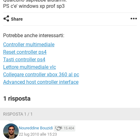
TIKTOK
FACEBOOK
PS c'e' windows xp prof sp3
HARDWARE
Share
Potrebbe anche interessarti:
Controller multimediale
Reset controller ps4
Tasti controller ps4
Lettore multimediale vlc
Collegare controller xbox 360 al pc
Advanced host controller interface
1 risposta
RISPOSTA 1 / 1
Noureddine Bouzidi
15.404
22 lug 2010 alle 15:23