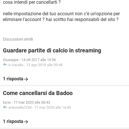
cosa intendi per cancellarti ?
nelle impostazione del tuo account non c'è un'opzione per
eliminare l'account ? hai scritto hai responsabili del sito ?
Discussioni simili
Guardare partite di calcio in streaming
Giuseppe
-
14 ott 2017 alle 10:56
e-claudia
-
13 ago 2018 alle 09:48
1 risposta
Come cancellarsi da Badoo
lucio
-
17 mar 2020 alle 08:43
AntonelloCCM
-
17 mar 2020 alle 14:45
1 risposta