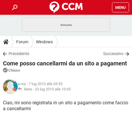
MENU
HOME
COVID-19
GAMING
GUIDE
Forum
Windows
INTRATTENIMENTO
ANDROID
COVID-19
GAMING
DOWNLOAD
Precedente
Successivo
iOS
WINDOWS 10
INTRATTENIMENTO
ANDROID
Come posso cancellarmi da un sito a pagament
INSTAGRAM
COVID-19
WHATSAPP
GAMING
FORUM
iOS
WINDOWS 10
Chiuso
TIKTOK
INTRATTENIMENTO
FACEBOOK
ANDROID
INSTAGRAM
COVID-19
WHATSAPP
GAMING
GLOSSARIO
HARDWARE
iOS
a.nia
- 7 lug 2010 alle 03:55
WINDOWS 10
TIKTOK
INTRATTENIMENTO
FACEBOOK
ANDROID
Beta -
23 lug 2010 alle 10:55
INSTAGRAM
COVID-19
WHATSAPP
GAMING
HARDWARE
iOS
WINDOWS 10
Ciao, mi sono registrata in un sito a pagamento come faccio
TIKTOK
INTRATTENIMENTO
FACEBOOK
ANDROID
a cancellarmi
INSTAGRAM
WHATSAPP
HARDWARE
iOS
WINDOWS 10
TIKTOK
FACEBOOK
INSTAGRAM
WHATSAPP
HARDWARE