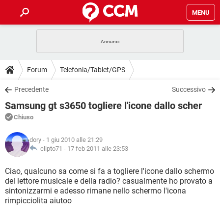
MENU
HOME
COVID-19
GAMING
GUIDE
Forum
Telefonia/Tablet/GPS
INTRATTENIMENTO
ANDROID
COVID-19
GAMING
DOWNLOAD
Precedente
Successivo
iOS
WINDOWS 10
INTRATTENIMENTO
ANDROID
Samsung gt s3650 togliere l'icone dallo scher
INSTAGRAM
COVID-19
WHATSAPP
GAMING
FORUM
iOS
WINDOWS 10
Chiuso
TIKTOK
INTRATTENIMENTO
FACEBOOK
ANDROID
INSTAGRAM
COVID-19
WHATSAPP
GAMING
GLOSSARIO
HARDWARE
iOS
dory
- 1 giu 2010 alle 21:29
WINDOWS 10
TIKTOK
INTRATTENIMENTO
FACEBOOK
ANDROID
clipto71 -
17 feb 2011 alle 23:53
INSTAGRAM
COVID-19
WHATSAPP
GAMING
HARDWARE
iOS
WINDOWS 10
Ciao, qualcuno sa come si fa a togliere l'icone dallo schermo
TIKTOK
INTRATTENIMENTO
FACEBOOK
ANDROID
del lettore musicale e della radio? casualmente ho provato a
INSTAGRAM
WHATSAPP
sintonizzarmi e adesso rimane nello schermo l'icona
HARDWARE
iOS
WINDOWS 10
TIKTOK
FACEBOOK
rimpicciolita aiutoo
INSTAGRAM
WHATSAPP
HARDWARE