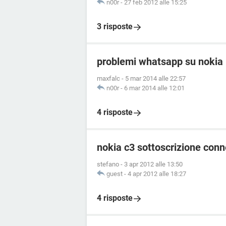
n00r
-
27 feb 2012 alle 15:25
3 risposte
problemi whatsapp su nokia
maxfalc
-
5 mar 2014 alle 22:57
n00r
-
6 mar 2014 alle 12:01
4 risposte
nokia c3 sottoscrizione conn
stefano
-
3 apr 2012 alle 13:50
guest
-
4 apr 2012 alle 18:27
4 risposte