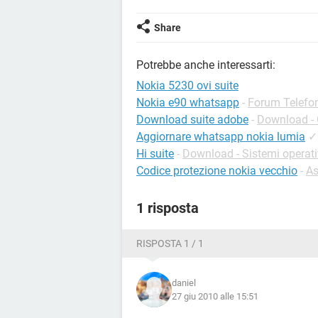
Share
Potrebbe anche interessarti:
Nokia 5230 ovi suite
Nokia e90 whatsapp
-
Forum Telefo
Download suite adobe
-
Download - 
Aggiornare whatsapp nokia lumia
✓
Hi suite
-
Download - Sistemi operati
Codice protezione nokia vecchio
-
As
1 risposta
RISPOSTA 1 / 1
daniel
27 giu 2010 alle 15:51