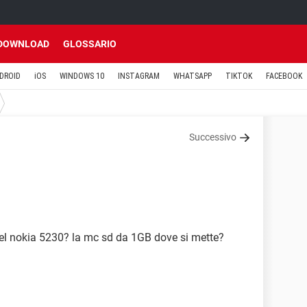
DOWNLOAD
GLOSSARIO
DROID
iOS
WINDOWS 10
INSTAGRAM
WHATSAPP
TIKTOK
FACEBOOK
Successivo
s nel nokia 5230? la mc sd da 1GB dove si mette?