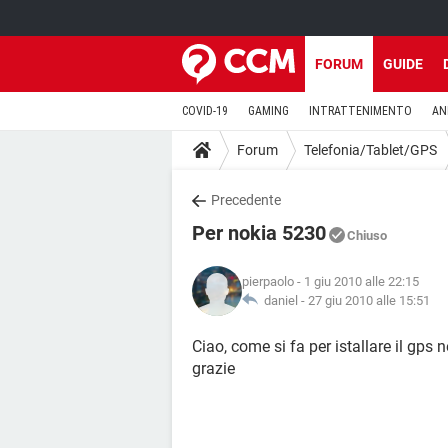
FORUM
GUIDE
COVID-19
GAMING
INTRATTENIMENTO
AN
Forum
Telefonia/Tablet/GPS
Precedente
Per nokia 5230
Chiuso
pierpaolo
- 1 giu 2010 alle 22:15
daniel -
27 giu 2010 alle 15:51
Ciao, come si fa per istallare il gp
grazie