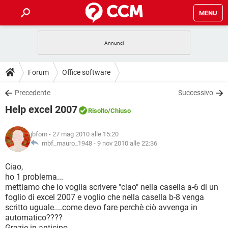
MENU
HOME
COVID-19
GAMING
GUIDE
Forum
Office software
INTRATTENIMENTO
ANDROID
COVID-19
GAMING
DOWNLOAD
Precedente
Successivo
iOS
WINDOWS 10
INTRATTENIMENTO
ANDROID
Help excel 2007
INSTAGRAM
COVID-19
WHATSAPP
GAMING
Risolto
/Chiuso
FORUM
iOS
WINDOWS 10
TIKTOK
INTRATTENIMENTO
FACEBOOK
ANDROID
jbfom
- 27 mag 2010 alle 15:20
INSTAGRAM
COVID-19
WHATSAPP
GAMING
GLOSSARIO
mbf_mauro_1948 -
9 nov 2010 alle 22:36
HARDWARE
iOS
WINDOWS 10
TIKTOK
INTRATTENIMENTO
FACEBOOK
ANDROID
INSTAGRAM
COVID-19
WHATSAPP
GAMING
Ciao,
HARDWARE
iOS
WINDOWS 10
ho 1 problema...
TIKTOK
INTRATTENIMENTO
FACEBOOK
ANDROID
mettiamo che io voglia scrivere "ciao" nella casella a-6 di un
INSTAGRAM
WHATSAPP
foglio di excel 2007 e voglio che nella casella b-8 venga
HARDWARE
iOS
WINDOWS 10
TIKTOK
FACEBOOK
scritto uguale....come devo fare perchè ciò avvenga in
INSTAGRAM
WHATSAPP
automatico????
HARDWARE
Grazie in anticipo