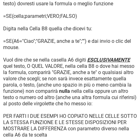
testo) dovresti usare la formula o meglio funzione
=SE(cella;parametri;VERO;FALSO)
Digita nella Cella B8 quella che dicevi tu:
=SE(A6="Ciao";"GRAZIE, anche a te";"") e dai invio o clic del
mouse.
Vuol dire che se nella casella A6 digiti
ESCLUSIVAMENTE
quel testo, O QUEL VALORE, nella cella B8 o dove hai messo
la formula, comparirà "GRAZIE, anche a te" o qualsiasi altro
valore che scegli; se non sarà invece esattamente quella
parola, o testo, (anche uno spazio in più o meno cambia la
funzione) non comparirà
nulla
nella cella oppure un altro
testo o numero od altro (anche una altra formula cui riferirsi)
al posto delle virgolette che ho messo io:
PER FARTI I DUE ESEMPI HO COPIATO NELLE CELLE SOTTO
LA STESSA FUNZIONE E LE STESSE DISPOSIZIONI PER
MOSTRARE LA DIFFERENZA con parametro diverso nella
cella A6 da te scelta