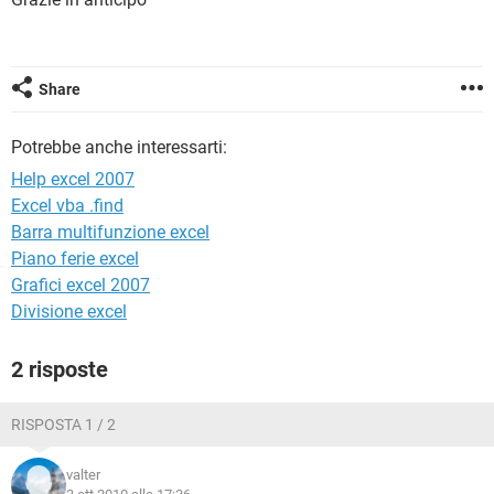
TIKTOK
FACEBOOK
HARDWARE
Share
Potrebbe anche interessarti:
Help excel 2007
Excel vba .find
Barra multifunzione excel
Piano ferie excel
Grafici excel 2007
Divisione excel
2 risposte
RISPOSTA 1 / 2
valter