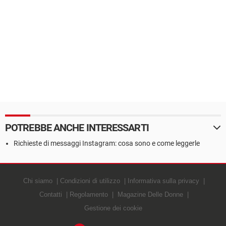
POTREBBE ANCHE INTERESSARTI
Richieste di messaggi Instagram: cosa sono e come leggerle
Chi siamo
Condizioni di utilizzo
Informativa sulla privacy
Contatti
Regolamento
Magazine Delle Donne
Gestione dei cookie