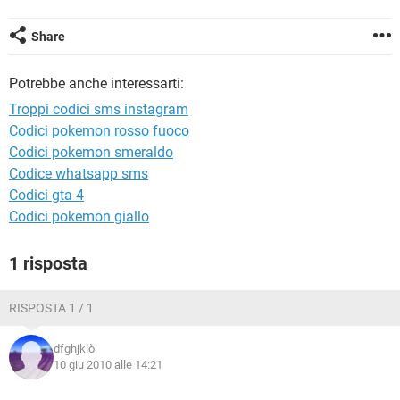
TIKTOK
FACEBOOK
HARDWARE
Share
Potrebbe anche interessarti:
Troppi codici sms instagram
Codici pokemon rosso fuoco
Codici pokemon smeraldo
Codice whatsapp sms
Codici gta 4
Codici pokemon giallo
1 risposta
RISPOSTA 1 / 1
dfghjklò
10 giu 2010 alle 14:21