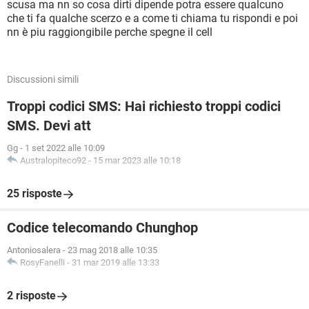
scusa ma nn so cosa dirti dipende potra essere qualcuno
che ti fa qualche scerzo e a come ti chiama tu rispondi e poi
nn è piu raggiongibile perche spegne il cell
Discussioni simili
Troppi codici SMS: Hai richiesto troppi codici
SMS. Devi att
Gg
-
1 set 2022 alle 10:09
Australopiteco92
-
15 mar 2023 alle 10:18
25 risposte
Codice telecomando Chunghop
Antoniosalera
-
23 mag 2018 alle 10:35
RosyFanelli
-
31 mar 2019 alle 13:33
2 risposte