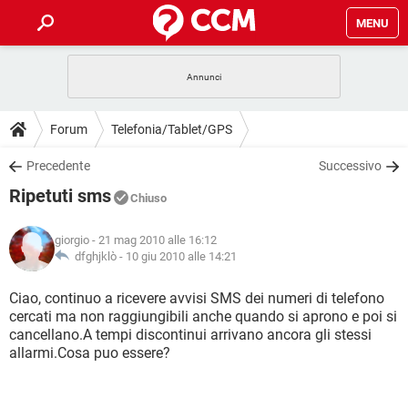
MENU
HOME
COVID-19
GAMING
GUIDE
Forum
Telefonia/Tablet/GPS
INTRATTENIMENTO
ANDROID
COVID-19
GAMING
DOWNLOAD
Precedente
Successivo
iOS
WINDOWS 10
INTRATTENIMENTO
ANDROID
Ripetuti sms
INSTAGRAM
COVID-19
WHATSAPP
GAMING
Chiuso
FORUM
iOS
WINDOWS 10
TIKTOK
INTRATTENIMENTO
FACEBOOK
ANDROID
giorgio
- 21 mag 2010 alle 16:12
INSTAGRAM
COVID-19
WHATSAPP
GAMING
GLOSSARIO
dfghjklò -
10 giu 2010 alle 14:21
HARDWARE
iOS
WINDOWS 10
TIKTOK
INTRATTENIMENTO
FACEBOOK
ANDROID
INSTAGRAM
COVID-19
WHATSAPP
GAMING
Ciao, continuo a ricevere avvisi SMS dei numeri di telefono
HARDWARE
iOS
WINDOWS 10
cercati ma non raggiungibili anche quando si aprono e poi si
TIKTOK
INTRATTENIMENTO
FACEBOOK
ANDROID
cancellano.A tempi discontinui arrivano ancora gli stessi
INSTAGRAM
WHATSAPP
allarmi.Cosa puo essere?
HARDWARE
iOS
WINDOWS 10
TIKTOK
FACEBOOK
INSTAGRAM
WHATSAPP
HARDWARE