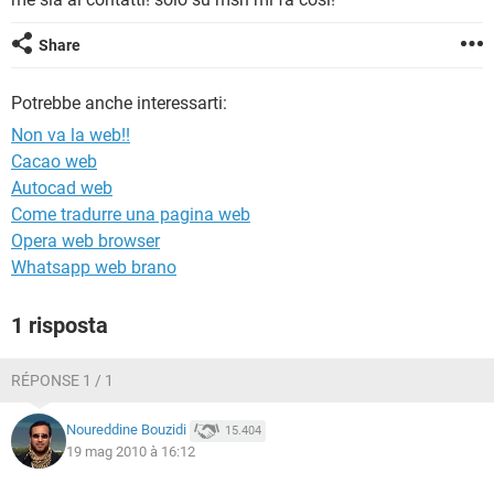
TIKTOK
FACEBOOK
HARDWARE
Share
Potrebbe anche interessarti:
Non va la web!!
Cacao web
Autocad web
Come tradurre una pagina web
Opera web browser
Whatsapp web brano
1 risposta
RÉPONSE 1 / 1
Noureddine Bouzidi
15.404
19 mag 2010 à 16:12