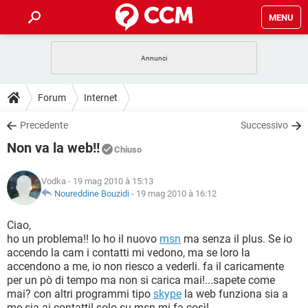
MENU
HOME
COVID-19
GAMING
GUIDE
Forum
Internet
INTRATTENIMENTO
ANDROID
COVID-19
GAMING
DOWNLOAD
Precedente
Successivo
iOS
WINDOWS 10
INTRATTENIMENTO
ANDROID
Non va la web!!
INSTAGRAM
COVID-19
WHATSAPP
GAMING
Chiuso
FORUM
iOS
WINDOWS 10
TIKTOK
INTRATTENIMENTO
FACEBOOK
ANDROID
Vodka
- 19 mag 2010 à 15:13
INSTAGRAM
COVID-19
WHATSAPP
GAMING
GLOSSARIO
Noureddine Bouzidi
-
19 mag 2010 à 16:12
HARDWARE
iOS
WINDOWS 10
TIKTOK
INTRATTENIMENTO
FACEBOOK
ANDROID
INSTAGRAM
COVID-19
WHATSAPP
GAMING
Ciao,
HARDWARE
iOS
WINDOWS 10
ho un problema!! Io ho il nuovo
msn
ma senza il plus. Se io
TIKTOK
INTRATTENIMENTO
FACEBOOK
ANDROID
accendo la cam i contatti mi vedono, ma se loro la
INSTAGRAM
WHATSAPP
accendono a me, io non riesco a vederli. fa il caricamente
HARDWARE
iOS
WINDOWS 10
TIKTOK
FACEBOOK
per un pò di tempo ma non si carica mai!...sapete come
INSTAGRAM
WHATSAPP
mai? con altri programmi tipo
skype
la web funziona sia a
HARDWARE
me sia ai contatti! solo su msn mi fa così!