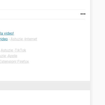
la video!
video
-
Astuzie -Internet
-
Astuzie -TikTok
uzie -Apple
stensioni Firefox