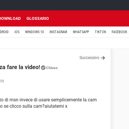
DOWNLOAD
GLOSSARIO
DROID
iOS
WINDOWS 10
INSTAGRAM
WHATSAPP
TIKTOK
FACEBOOK
Successivo
a fare la video!
Chiuso
:59
o di msn invece di usare semplicemente la cam
o se clicco sulla cam?aiutatemi x