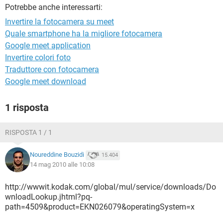
TIKTOK
FACEBOOK
Potrebbe anche interessarti:
HARDWARE
Invertire la fotocamera su meet
Quale smartphone ha la migliore fotocamera
Google meet application
Invertire colori foto
Traduttore con fotocamera
Google meet download
1 risposta
RISPOSTA 1 / 1
Noureddine Bouzidi
15.404
14 mag 2010 alle 10:08
http://wwwit.kodak.com/global/mul/service/downloads/Do
wnloadLookup.jhtml?pq-
path=4509&product=EKN026079&operatingSystem=x