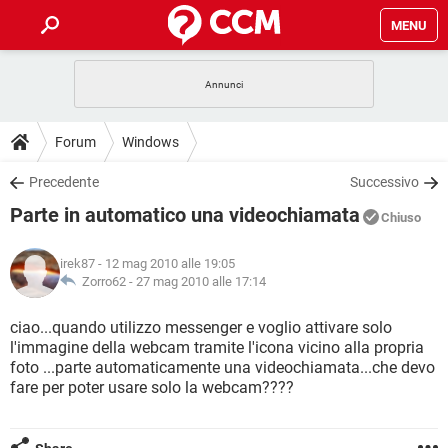
MENU
HOME
COVID-19
GAMING
GUIDE
Forum
Windows
INTRATTENIMENTO
ANDROID
COVID-19
GAMING
DOWNLOAD
Precedente
Successivo
iOS
WINDOWS 10
INTRATTENIMENTO
ANDROID
Parte in automatico una videochiamata
INSTAGRAM
COVID-19
WHATSAPP
GAMING
Chiuso
FORUM
iOS
WINDOWS 10
TIKTOK
INTRATTENIMENTO
FACEBOOK
ANDROID
irek87
- 12 mag 2010 alle 19:05
INSTAGRAM
COVID-19
WHATSAPP
GAMING
GLOSSARIO
Zorro62 -
27 mag 2010 alle 17:14
HARDWARE
iOS
WINDOWS 10
TIKTOK
INTRATTENIMENTO
FACEBOOK
ANDROID
INSTAGRAM
COVID-19
WHATSAPP
GAMING
ciao...quando utilizzo messenger e voglio attivare solo
HARDWARE
iOS
WINDOWS 10
l'immagine della webcam tramite l'icona vicino alla propria
TIKTOK
INTRATTENIMENTO
FACEBOOK
ANDROID
foto ...parte automaticamente una videochiamata...che devo
INSTAGRAM
WHATSAPP
fare per poter usare solo la webcam????
HARDWARE
iOS
WINDOWS 10
TIKTOK
FACEBOOK
INSTAGRAM
WHATSAPP
HARDWARE