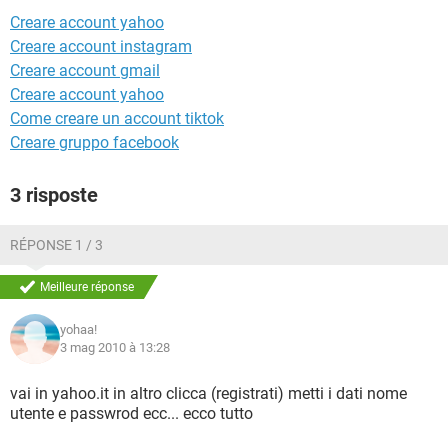
TIKTOK
FACEBOOK
Creare account yahoo
HARDWARE
Creare account instagram
Creare account gmail
Creare account yahoo
Come creare un account tiktok
Creare gruppo facebook
3 risposte
RÉPONSE 1 / 3
Meilleure réponse
yohaa!
3 mag 2010 à 13:28
vai in yahoo.it in altro clicca (registrati) metti i dati nome
utente e passwrod ecc... ecco tutto