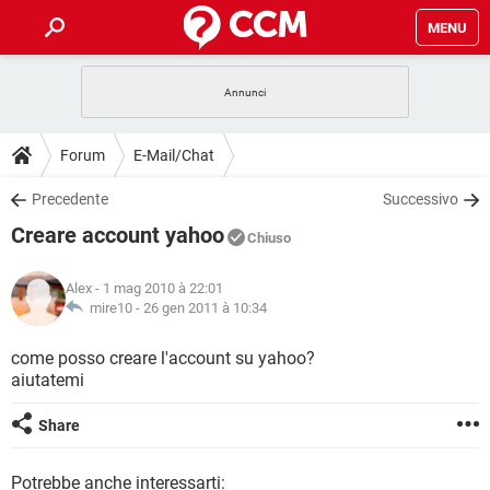
MENU
HOME
COVID-19
GAMING
GUIDE
Forum
E-Mail/Chat
INTRATTENIMENTO
ANDROID
COVID-19
GAMING
DOWNLOAD
Precedente
Successivo
iOS
WINDOWS 10
INTRATTENIMENTO
ANDROID
Creare account yahoo
INSTAGRAM
COVID-19
WHATSAPP
GAMING
Chiuso
FORUM
iOS
WINDOWS 10
TIKTOK
INTRATTENIMENTO
FACEBOOK
ANDROID
Alex
- 1 mag 2010 à 22:01
INSTAGRAM
COVID-19
WHATSAPP
GAMING
GLOSSARIO
mire10 -
26 gen 2011 à 10:34
HARDWARE
iOS
WINDOWS 10
TIKTOK
INTRATTENIMENTO
FACEBOOK
ANDROID
INSTAGRAM
COVID-19
WHATSAPP
GAMING
come posso creare l'account su yahoo?
HARDWARE
iOS
WINDOWS 10
aiutatemi
TIKTOK
INTRATTENIMENTO
FACEBOOK
ANDROID
INSTAGRAM
WHATSAPP
HARDWARE
iOS
WINDOWS 10
Share
TIKTOK
FACEBOOK
INSTAGRAM
WHATSAPP
HARDWARE
Potrebbe anche interessarti: