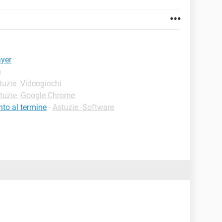
ayer
b
tuzie -Videogiochi
tuzie -Google Chrome
nto al termine
-
Astuzie -Software