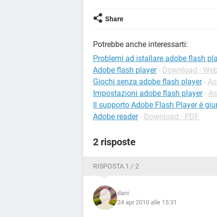
Share
Potrebbe anche interessarti:
Problemi ad istallare adobe flash pl
Adobe flash player
-
Download - We
Giochi senza adobe flash player
-
As
Impostazioni adobe flash player
-
As
Il supporto Adobe Flash Player è giu
Adobe reader
-
Download - PDF
2 risposte
RISPOSTA 1 / 2
dani
24 apr 2010 alle 15:31