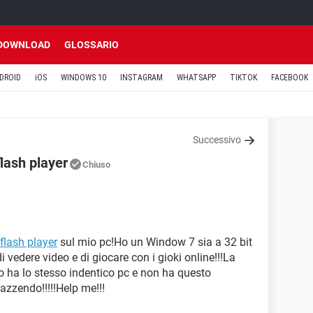
DOWNLOAD
GLOSSARIO
DROID
iOS
WINDOWS 10
INSTAGRAM
WHATSAPP
TIKTOK
FACEBOOK
Successivo
lash player
Chiuso
flash player
sul mio pc!Ho un Window 7 sia a 32 bit
 vedere video e di giocare con i gioki online!!!La
lo ha lo stesso indentico pc e non ha questo
zzendo!!!!!Help me!!!