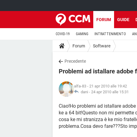
FORUM
GUIDE
COVID-19
GAMING
INTRATTENIMENTO
AN
Forum
Software
Precedente
Problemi ad istallare adobe f
alfa-83
- 21 apr 2010 alle 19:42
dani -
24 apr 2010 alle 15:31
Ciao!Ho problemi ad istallare adobe
ke a 64 bit!Questo non mi permette di
cosa ke mi stranizza è ke mio fratel
problema.Cosa devo fare???Sto impa