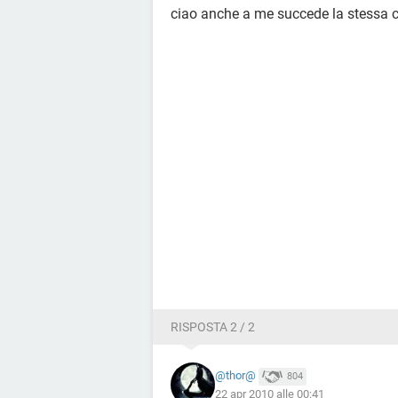
ciao anche a me succede la stessa c
RISPOSTA 2 / 2
@thor@
804
22 apr 2010 alle 00:41