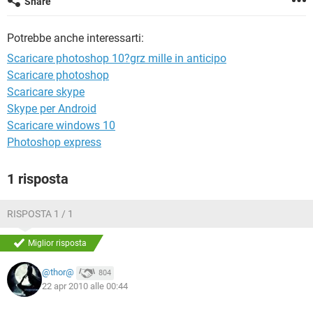
Share
TIKTOK
FACEBOOK
HARDWARE
Potrebbe anche interessarti:
Scaricare photoshop 10?grz mille in anticipo
Scaricare photoshop
Scaricare skype
Skype per Android
Scaricare windows 10
Photoshop express
1 risposta
RISPOSTA 1 / 1
Miglior risposta
@thor@
804
22 apr 2010 alle 00:44