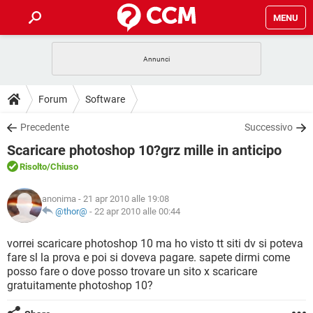
MENU
HOME
COVID-19
GAMING
GUIDE
Forum
Software
INTRATTENIMENTO
ANDROID
COVID-19
GAMING
DOWNLOAD
Precedente
Successivo
iOS
WINDOWS 10
INTRATTENIMENTO
ANDROID
Scaricare photoshop 10?grz mille in anticipo
INSTAGRAM
COVID-19
WHATSAPP
GAMING
FORUM
iOS
WINDOWS 10
Risolto
/Chiuso
TIKTOK
INTRATTENIMENTO
FACEBOOK
ANDROID
INSTAGRAM
COVID-19
WHATSAPP
GAMING
GLOSSARIO
HARDWARE
iOS
anonima
- 21 apr 2010 alle 19:08
WINDOWS 10
TIKTOK
INTRATTENIMENTO
FACEBOOK
ANDROID
@thor@
-
22 apr 2010 alle 00:44
INSTAGRAM
COVID-19
WHATSAPP
GAMING
HARDWARE
iOS
WINDOWS 10
vorrei scaricare photoshop 10 ma ho visto tt siti dv si poteva
TIKTOK
INTRATTENIMENTO
FACEBOOK
ANDROID
fare sl la prova e poi si doveva pagare. sapete dirmi come
INSTAGRAM
WHATSAPP
posso fare o dove posso trovare un sito x scaricare
HARDWARE
iOS
WINDOWS 10
TIKTOK
FACEBOOK
gratuitamente photoshop 10?
INSTAGRAM
WHATSAPP
HARDWARE