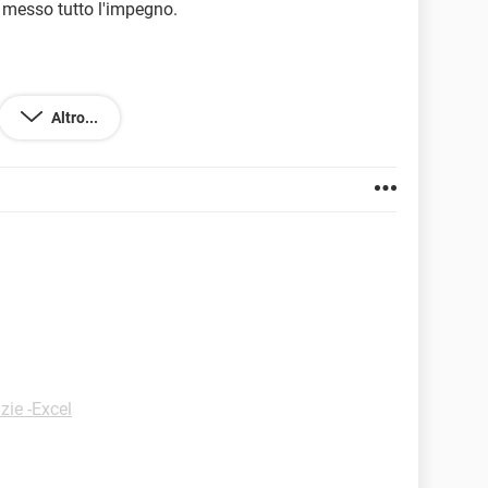
 messo tutto l'impegno.
Altro...
.4389.114
zie -Excel