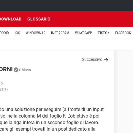
DOWNLOAD
GLOSSARIO
DROID
iOS
WINDOWS 10
INSTAGRAM
WHATSAPP
TIKTOK
FACEBOOK
Successivo
ORNI
Chiuso
10
 21:17
o una soluzione per eseguire (a fronte di un input
so, nella colonna M del foglio F. L'obiettivo è poi
er quella riga intera in un secondo foglio di lavoro.
are gli esempi trovati in un post dedicato alla