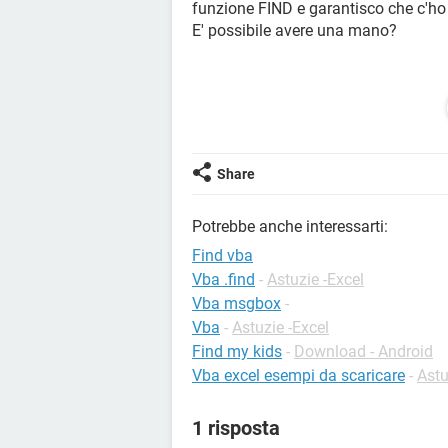
funzione FIND e garantisco che c'ho
E' possibile avere una mano?
Configurazione:
Windows / Chrome 89.0
Share
Potrebbe anche interessarti:
Find vba
Vba .find
-
Astuzie -Excel
Vba msgbox
-
Vba
-
Astuzie -Excel
Find my kids
-
Download - Android
Vba excel esempi da scaricare
-
Astu
1 risposta